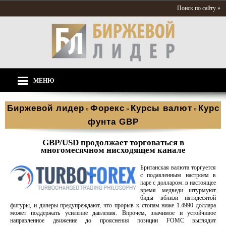
Поиск по сайту »
МЕНЮ
Биржевой лидер
Форекс
Курсы валют
Курс
»
»
»
фунта GBP
GBP/USD продолжает торговаться в
многомесячном нисходящем канале
Британская валюта торгуется
с подавленным настроем в
паре с долларом: в настоящее
время медведи штурмуют
биды вблизи пятидесятой
фигуры, и дилеры предупреждают, что прорыв к стопам ниже 1.4990 доллара
может поддержать усиление давления. Впрочем, значимое и устойчивое
направленное движение до прояснения позиции FOMC выглядит