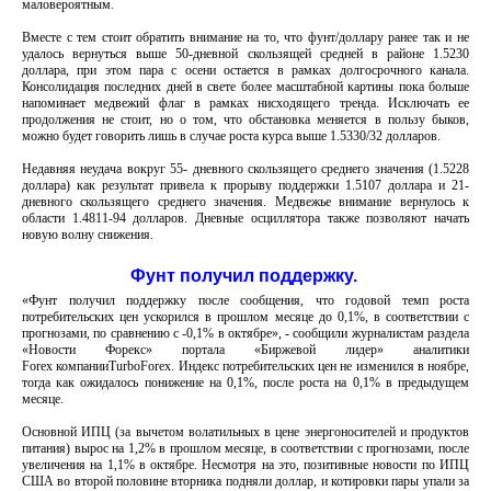
маловероятным.
Вместе с тем стоит обратить внимание на то, что фунт/доллару ранее так и не
удалось вернуться выше 50-дневной скользящей средней в районе 1.5230
доллара, при этом пара с осени остается в рамках долгосрочного канала.
Консолидация последних дней в свете более масштабной картины пока больше
напоминает медвежий флаг в рамках нисходящего тренда. Исключать ее
продолжения не стоит, но о том, что обстановка меняется в пользу быков,
можно будет говорить лишь в случае роста курса выше 1.5330/32 долларов.
Недавняя неудача вокруг 55- дневного скользящего среднего значения (1.5228
доллара) как результат привела к прорыву поддержки 1.5107 доллара и 21-
дневного скользящего среднего значения. Медвежье внимание вернулось к
области 1.4811-94 долларов. Дневные осциллятора также позволяют начать
новую волну снижения.
Фунт получил поддержку.
«Фунт получил поддержку после сообщения, что годовой темп роста
потребительских цен ускорился в прошлом месяце до 0,1%, в соответствии с
прогнозами, по сравнению с -0,1% в октябре», - сообщили журналистам раздела
«Новости Форекс» портала «Биржевой лидер» аналитики
Forex компанииTurboForex. Индекс потребительских цен не изменился в ноябре,
тогда как ожидалось понижение на 0,1%, после роста на 0,1% в предыдущем
месяце.
Основной ИПЦ (за вычетом волатильных в цене энергоносителей и продуктов
питания) вырос на 1,2% в прошлом месяце, в соответствии с прогнозами, после
увеличения на 1,1% в октябре. Несмотря на это, позитивные новости по ИПЦ
США во второй половине вторника подняли доллар, и котировки пары упали за