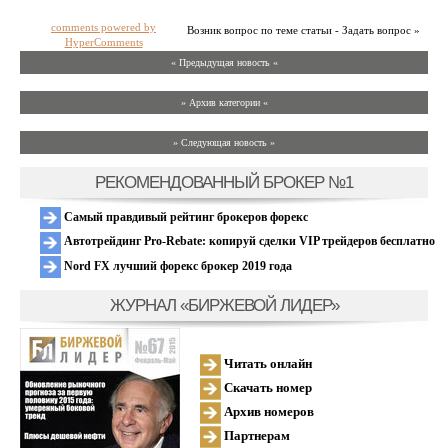
comments powered by
Возник вопрос по теме статьи - Задать вопрос »
HyperComments
« Предыдущая новость «
» Архив категории «
» Следующая новость »
РЕКОМЕНДОВАННЫЙ БРОКЕР №1
Самый правдивый рейтинг брокеров форекс
Автотрейдинг Pro-Rebate: копируй сделки VIP трейдеров бесплатно
Nord FX лучший форекс брокер 2019 года
ЖУРНАЛ «БИРЖЕВОЙ ЛИДЕР»
Читать онлайн
Скачать номер
Архив номеров
Партнерам