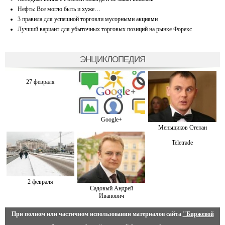
Нефть: Все могло быть и хуже…
3 правила для успешной торговли мусорными акциями
Лучший вариант для убыточных торговых позиций на рынке Форекс
ЭНЦИКЛОПЕДИЯ
27 февраля
Google+
Меньщиков Степан
Teletrade
2 февраля
Садовый Андрей
Иванович
При полном или частичном использовании материалов сайта
"Биржевой