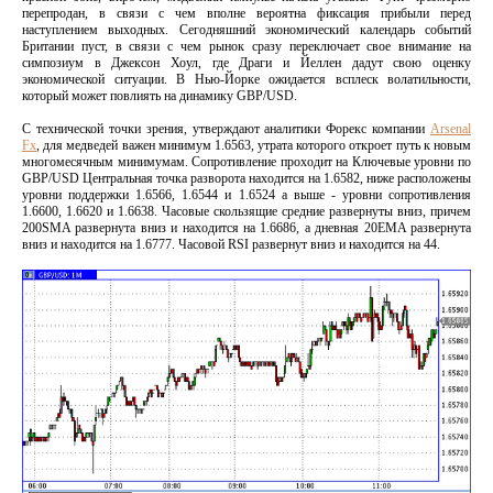
перепродан, в связи с чем вполне вероятна фиксация прибыли перед
наступлением выходных. Сегодняшний экономический календарь событий
Британии пуст, в связи с чем рынок сразу переключает свое внимание на
симпозиум в Джексон Хоул, где Драги и Йеллен дадут свою оценку
экономической ситуации. В Нью-Йорке ожидается всплеск волатильности,
который может повлиять на динамику GBP/USD.
С технической точки зрения, утверждают аналитики Форекс компании
Arsenal
Fx
, для медведей важен минимум 1.6563, утрата которого откроет путь к новым
многомесячным минимумам. Сопротивление проходит на Ключевые уровни по
GBP/USD Центральная точка разворота находится на 1.6582, ниже расположены
уровни поддержки 1.6566, 1.6544 и 1.6524 а выше - уровни сопротивления
1.6600, 1.6620 и 1.6638. Часовые скользящие средние развернуты вниз, причем
200SMA развернута вниз и находится на 1.6686, а дневная 20EMA развернута
вниз и находится на 1.6777. Часовой RSI развернут вниз и находится на 44.