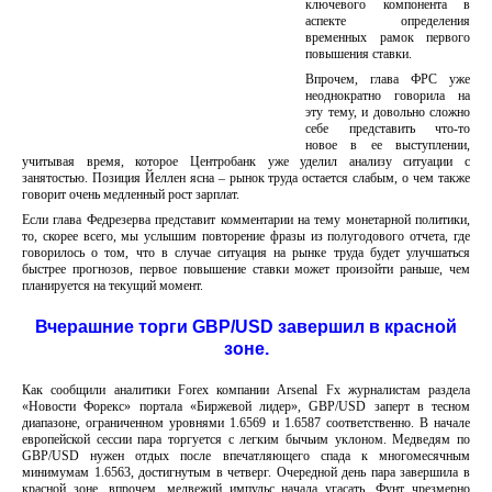
ключевого компонента в
аспекте определения
временных рамок первого
повышения ставки.
Впрочем, глава ФРС уже
неоднократно говорила на
эту тему, и довольно сложно
себе представить что-то
новое в ее выступлении,
учитывая время, которое Центробанк уже уделил анализу ситуации с
занятостью. Позиция Йеллен ясна – рынок труда остается слабым, о чем также
говорит очень медленный рост зарплат.
Если глава Федрезерва представит комментарии на тему монетарной политики,
то, скорее всего, мы услышим повторение фразы из полугодового отчета, где
говорилось о том, что в случае ситуация на рынке труда будет улучшаться
быстрее прогнозов, первое повышение ставки может произойти раньше, чем
планируется на текущий момент.
Вчерашние торги GBP/USD завершил в красной
зоне.
Как сообщили аналитики Forex компании
Arsenal Fx
журналистам раздела
«Новости Форекс» портала «Биржевой лидер»,
GBP/USD заперт в тесном
диапазоне, ограниченном уровнями 1.6569 и 1.6587 соответственно. В начале
европейской сессии пара торгуется с легким бычьим уклоном. Медведям по
GBP/USD нужен отдых после впечатляющего спада к многомесячным
минимумам 1.6563, достигнутым в четверг. Очередной день пара завершила в
красной зоне, впрочем, медвежий импульс начала угасать. Фунт чрезмерно