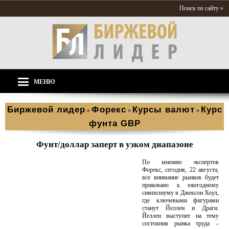
Поиск по сайту »
МЕНЮ
Биржевой лидер
Форекс
Курсы валют
Курс
»
»
»
фунта GBP
Фунт/доллар заперт в узком диапазоне
По мнению экспертов
Форекс, сегодня, 22 августа,
все внимание рынков будет
приковано к ежегодному
симпозиуму в Джексон Хоул,
где ключевыми фигурами
станут Йеллен и Драги.
Йеллен выступит на тему
состояния рынка труда –