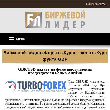
Поиск по сайту »
МЕНЮ
Биржевой лидер
Форекс
Курсы валют
Курс
»
»
»
фунта GBP
GBP/USD падает на фоне выступления
председателя Банка Англии
Пара GBP/USD упала вчера,
23 июня 2014 года. При
отсутствии публикации
данных по Великобритании
кабель скользил вниз,
приближаясь к ключевой поддержке 1.7000, но закрылся в пределах диапазона,
установленного в пятницу. Во время американской сессии были опубликованы
предварительный индекс менеджеров по снабжению в производственной сфере