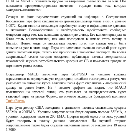
США от Markit и показатель продаж на вторичном рынке жилья за май. Оба
показателя продемонстрировали значения гораздо выше тех, которые
ожидались аналитиками.
Сегодня на фоне парламентских слушаний по инфляции в Соединенном
Королевстве пара фунт стерлингов-американский доллар упала вниз, к уровню
1.6972. Карни отметил невысокую заработную плату и инфляционное давление
в экономике Великобритании и необходимость задействовать свободные
мощности перед тем, как повышать процентную ставку. Его комментарии уже не
были столь воинственными, как они прозвучали в начале этого месяца в
Mansion House, когда он высказался насчет того, что ставки могут быть
повышены уже в этом году. Тогда его замечание вызвало сильный рост курса
данной валютной пары, теперь все произошло с точностью наоборот. Во время
американской сессии сегодня ожидается публикация важных американских
показателей: индекса потребительского доверия от СВ и показателя продаж не
первичном рынке жилья.
Осциллятор MACD валютной пары GBP/USD на часовом графике
переместился на отрицательную территорию, столбики гистограммы растут, что
указывает на снижение курса валютной пары фунт стерлингов - американский
доллар на рынке Forex. На 4-часовом графике мы видим, что MACD
практически на нулевой линии, что указывает на неопределенность курса
валютной пары на рынке Форекс, по мнению экспертов брокерской компании
TurboForex.
Пара фунт-доллар США находится в диапазоне часовых скользящих средних
55ЕМА и 200ЕМА. Уровнем сопротивления будет служить часовая 55ЕМА, а
уровнем поддержки часовая 200 ЕМА. Прорыв парой одного из этих уровней
будет говорить в пользу данного направления. На верхней стороне
сопротивлением также будет служить наклонный канал от максимума 19 июня
1.7060.