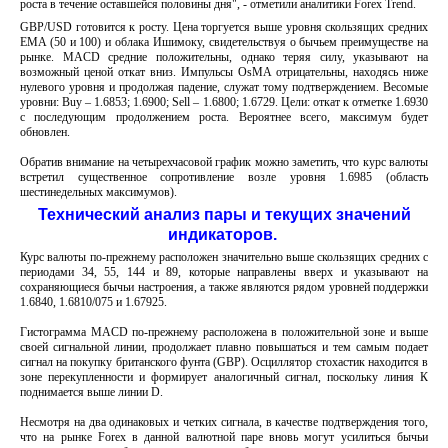
роста в течение оставшейся половины дня
", - отметили аналитики Forex Trend.
GBP/USD готовится к росту. Цена торгуется выше уровня скользящих средних
EMA (50 и 100) и облака Ишимоку, свидетельствуя о бычьем преимуществе на
рынке. MACD средние положительны, однако теряя силу, указывают на
возможный ценой откат вниз. Импульсы OsMA отрицательны, находясь ниже
нулевого уровня и продолжая падение, служат тому подтверждением. Весомые
уровни: Buy – 1.6853; 1.6900; Sell – 1.6800; 1.6729. Цели: откат к отметке 1.6930
с последующим продолжением роста. Вероятнее всего, максимум будет
обновлен.
Обратив внимание на четырехчасовой график можно заметить, что курс валюты
встретил существенное сопротивление возле уровня 1.6985 (область
шестинедельных максимумов).
Технический анализ пары и текущих значений
индикаторов.
Курс валюты по-прежнему расположен значительно выше скользящих средних с
периодами 34, 55, 144 и 89, которые направлены вверх и указывают на
сохраняющиеся бычьи настроения, а также являются рядом уровней поддержки
1.6840, 1.6810/075 и 1.67925.
Гистограмма MACD по-прежнему расположена в положительной зоне и выше
своей сигнальной линии, продолжает плавно повышаться и тем самым подает
сигнал на покупку британского фунта (GBP). Осциллятор стохастик находится в
зоне перекупленности и формирует аналогичный сигнал, поскольку линия К
поднимается выше линии D.
Несмотря на два одинаковых и четких сигнала, в качестве подтверждения того,
что на рынке Forex в данной валютной паре вновь могут усилиться бычьи