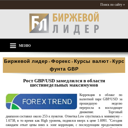
Поиск по сайту »
МЕНЮ
Биржевой лидер
Форекс
Курсы валют
Курс
»
»
»
фунта GBP
Рост GBP/USD замедлился в области
шестинедельных максимумов
Коррекция в облаке по
валютной паре GBP/USD за
прошедшую неделю
переросла в восходящее
движение. Торговый
диапазон составил около 253-х пунктов. Отметка Low спустилась к минимуму –
1.6738, в то время как High уровень, поднялся вверх к цене 1.6991. "Сегодня
ожидаем откат цены вниз к зоне коррекции, с последующим продолжением