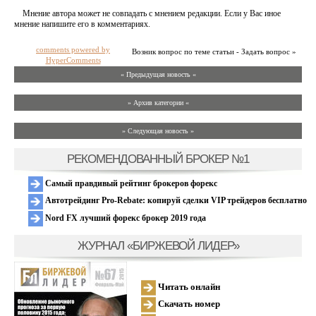
Мнение автора может не совпадать с мнением редакции. Если у Вас иное
мнение напишите его в комментариях.
comments powered by
Возник вопрос по теме статьи - Задать вопрос »
HyperComments
« Предыдущая новость «
» Архив категории «
» Следующая новость »
РЕКОМЕНДОВАННЫЙ БРОКЕР №1
Самый правдивый рейтинг брокеров форекс
Автотрейдинг Pro-Rebate: копируй сделки VIP трейдеров бесплатно
Nord FX лучший форекс брокер 2019 года
ЖУРНАЛ «БИРЖЕВОЙ ЛИДЕР»
Читать онлайн
Скачать номер