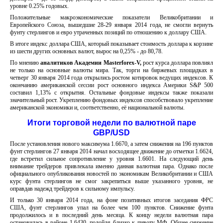
уровне 0.25% годовых.
Положительные макроэкономические показатели Великобритании и
Европейского Союза, вышедшие 28-29 января 2014 года, не смогли вернуть
фунту стерлингов и евро утраченных позиций по отношению к доллару США.
В итоге индекс доллара США, который показывает стоимость доллара к корзине
из шести других основных валют, вырос на 0,25% - до 80,78.
По мнению
аналитиков Академии Masterforex-V,
рост курса доллара повлиял
не только на основные валюты мира. Так, торги на биржевых площадках в
четверг 30 января 2014 года открылись ростом котировок ведущих индексов. К
окончанию американской сессии рост основного индекса Америки S&P 500
составил 1,13% с открытия. Остальные фондовые индексы также показали
значительный рост. Укреплению фондовых индексов способствовало укрепление
американской экономики и, соответственно, её национальной валюты.
Итоги торговой недели по валютной паре
GBP
/
USD
После установления нового максимума 1.6670, а затем снижения на 196 пунктов
фунт стерлингов 27 января 2014 начал восходящее движение до отметки 1.6624,
где встретил сильное сопротивление у уровня 1.6601. На следующий день
внимание трейдеров привлекала именно данная валютная пара. Однако после
официального опубликования новостей по экономикам Великобритании и США
курс фунта стерлингов не смог закрепиться выше указанного уровня, не
оправдав надежд трейдеров к сильному импульсу.
И только 30 января 2014 года, на фоне позитивных итогов заседания ФРС
США, фунт стерлингов упал на более чем 100 пунктов. Снижение фунта
продолжилось и в последний день месяца. К концу недели валютная пара
остановилась в районе 1.6430, подойдя близко к пивоту МФ. Общее снижение