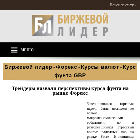
Поиск по сайту »
МЕНЮ
Биржевой лидер
Форекс
Курсы валют
Курс
»
»
»
фунта GBP
Трейдеры назвали перспективы курса фунта на
рынке Форекс
Завершившаяся торговая
неделя была насыщена не
только
макроэкономическими
событиями, но и
разгоревшимися страстями
вокруг валютных пар на
рынке Forex. Виновником