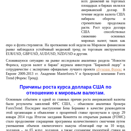
всех движений на торговых
площадках и биржах являлся
американский доллар. В
течение недели валюта США
набирала обороты и
стремительно продолжала
расти. Рост курса доллара
США способствовал
снижению основных
мировых валют, таких как
евро и фунта стерлингов. На протяжении всей недели на Мировом финансовом
рынке наблюдался устойчивый медвежий тренд по торговым инструментам
EUR/USD, GBP/USD, AUD/USD, NZD/USD и другим.
Сложившуюся ситуацию на рынке исследовали аналитики раздела "Новости
Форекса, курсов валют и биржи" журнала инвесторов "Биржевой лидер" в
сотрудничестве с экспертами официально лучшего проекта
обучения Форекс
в
Европе 2009-2013 гг. Академии Masterforex-V и брокерской компании Forex
Trend (Форекс Тренд).
Причины роста курса доллара США по
отношению к мировым валютам.
Основным событием и одной из главных причин роста американской валюты
были результаты заявлений ФРС США, - объяснили аналитики брокера
ForexTrend. Последнее выступление Бена Бернанке в качестве руководителя
этой организации и объявление о процентной ставке прозвучали в среду 29
января 2014 года. Итогом заседания Комитета по открытым рынкам (FOMC)
стало продолжение сокращения программы количественного смягчения путем
уменьшения объемов ежемесячного выкупа облигаций еще на 10 млрд.
долларов – до 65 млрд. долларов, а также сохранение процентной ставки на