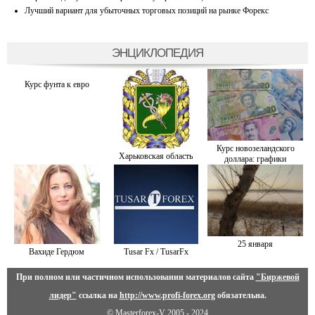
Лучший вариант для убыточных торговых позиций на рынке Форекс
ЭНЦИКЛОПЕДИЯ
Курс фунта к евро
Курс новозеландского
Харьковская область
доллара: графики
25 января
Вахиде Гердюм
Tusar Fx / TusarFx
При полном или частичном использовании материалов сайта
"Биржевой
лидер"
ссылка на
http://www.profi-forex.org
обязательна.
© Masterforex-V 2005 - 2024