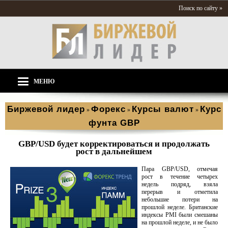
Поиск по сайту »
МЕНЮ
Биржевой лидер
Форекс
Курсы валют
Курс
»
»
»
фунта GBP
GBP/USD будет корректироваться и продолжать
рост в дальнейшем
Пара GBP/USD, отмечая
рост в течение четырех
недель подряд, взяла
перерыв и отметила
небольшие потери на
прошлой неделе. Британские
индексы PMI были смешаны
на прошлой неделе, и не было