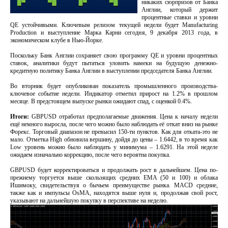
никаких сюрпризов от Банка
Англии, который держит
процентные ставки и уровни
QE устойчивыми. Ключевым релизом текущей недели будет Manufacturing
Production и выступление Марка Карни сегодня, 9 декабря 2013 года, в
экономическом клубе в Нью-Йорке.
Поскольку Банк Англии сохраняет свою программу QE и уровни процентных
ставок, аналитики будут пытаться уловить намеки на будущую денежно-
кредитную политику Банка Англии в выступлении председателя Банка Англии.
Во вторник будет опубликован показатель промышленного производства-
ключевое событие недели. Индикатор отметил прирост на 1.2% в прошлом
месяце. В предстоящем выпуске рынки ожидают спад, с оценкой 0.4%.
Итоги:
GBPUSD отработал предполагаемые движения. Цена к началу недели
ещё немного выросла, после чего можно было наблюдать её откат вниз на рынке
Форекс. Торговый диапазон не превысил 150-ти пунктов. Как для отката-это не
мало. Отметка High обновила вершину, дойдя до цены – 1.6442, в то время как
Low уровень можно было наблюдать у минимума – 1.6291. На этой неделе
ожидаем изначально коррекцию, после чего вероятна покупка.
GBPUSD будет корректироваться и продолжать рост в дальнейшем. Цена по-
прежнему торгуется выше скользящих средних EMA (50 и 100) и облака
Ишимоку, свидетельствуя о бычьем преимуществе рынка. MACD средние,
также как и импульсы OsMA, находятся выше нуля и, продолжая свой рост,
указывают на дальнейшую покупку в перспективе на неделю.