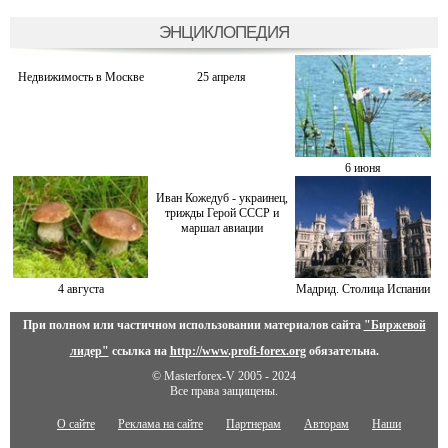
ЭНЦИКЛОПЕДИЯ
Недвижимость в Москве
25 апреля
6 июня
Иван Кожедуб - украинец,
трижды Герой СССР и
маршал авиации
4 августа
Мадрид. Столица Испании
При полном или частичном использовании материалов сайта
"Биржевой
лидер"
ссылка на
http://www.profi-forex.org
обязательна.
© Masterforex-V 2005 - 2024
Все права защищены.
О сайте
Реклама на сайте
Партнерам
Авторам
Наши