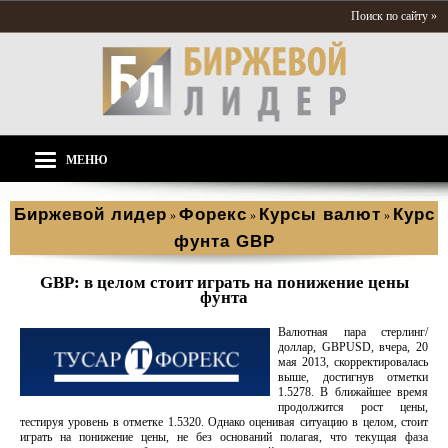
Поиск по сайту »
МЕНЮ
Биржевой лидер
Форекс
Курсы валют
Курс
»
»
»
фунта GBP
GBP: в целом стоит играть на понижение цены
фунта
Валютная пара стерлинг/
доллар, GBPUSD, вчера, 20
мая 2013, скорректировалась
выше, достигнув отметки
1.5278. В ближайшее время
продолжится рост цены,
тестируя уровень в отметке 1.5320. Однако оценивая ситуацию в целом, стоит
играть на понижение цены, не без оснований полагая, что текущая фаза