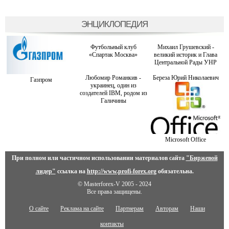
ЭНЦИКЛОПЕДИЯ
Футбольный клуб
Михаил Грушевский -
«Спартак Москва»
великий историк и Глава
Центральной Рады УНР
Любомир Романкив -
Береза ​​Юрий Николаевич
Газпром
украинец, один из
создателей IBM, родом из
Галичины
Microsoft Office
При полном или частичном использовании материалов сайта
"Биржевой
лидер"
ссылка на
http://www.profi-forex.org
обязательна.
© Masterforex-V 2005 - 2024
Все права защищены.
О сайте
Реклама на сайте
Партнерам
Авторам
Наши
контакты