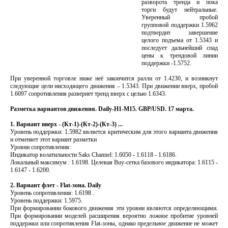
разворота тренда и пока
торги будут нейтральные.
Уверенный пробой
групповой поддержки 1.5962
подтвердит завершение
целого подъема от 1.5343 и
последует дальнейший спад
цены к трендовой линии
поддержки -1.5752.
При уверенной торговле ниже неё закончится ралли от 1.4230, и возникнут
следующие цели нисходящего движения – 1.5343. При движении вверх, пробой
1.6097 сопротивления развернет тренд вверх с целью 1.6343.
Разметка вариантов движения. Daily-H1-M15. GBP/USD. 17 марта.
1. Вариант вверх - (Кт-1)-(Кт-2)-(Кт-3) ...
Уровень поддержки: 1.5982 является критическим для этого варианта движения
и отменяет этот вариант разметки
Уровни сопротивления:
Индикатор волатильности Saks Channel: 1.6050 - 1.6118 - 1.6186.
Локальный максимум : 1.6198. Целевая Buy-сетка базового индикатора: 1.6115 -
1.6147 - 1.6200.
2. Вариант флет - Flat-зона. Daily
Уровень сопротивления: 1.6198 .
Уровень поддержки: 1.5975.
При формировании бокового движения эти уровни являются определяющими.
При формировании моделей расширения вероятно ложное пробитие уровней
поддержки или сопротивления Flat-зоны, однако предельное движение не может