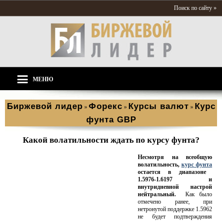
Поиск по сайту »
МЕНЮ
Биржевой лидер
Форекс
Курсы валют
Курс
»
»
»
фунта GBP
Какой волатильности ждать по курсу фунта?
Несмотря на всеобщую
волатильность,
курс фунта
остается в диапазоне
1.5976-1.6197 и
внутридневной настрой
нейтральный.
Как было
отмечено ранее, при
нетронутой поддержке 1.5962
не будет подтверждения