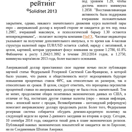
под уровнем 1.29, чтобы
достичь нового минимума
1.2858. "Восстанавливающая
активность была поддержана
вчерашним положительным
закрытием, однако, никакого значительного движения курса валютной пары
евро – американский доллар к верхней стороне не ожидается до тех пор, пока
1.2987, вчерашний максимум, и психологический барьер 1.30 остаются
неповрежденными"
,
- полагают эксперты компании
FinFX
. Часовые индикаторы
указывают на получение дополнительного импульса, в то время как 4-часовая
структура валютной пары EUR/USD остается слабой, наряду с негативной, в
целом, картиной, которая удерживает фокус внимания на уровне 1.2786, 61.8%
Фибоначчи к росту 1.2042/1.3992 в течение 2012/2014 годов, и 1.2750,
минимума марта/июля 2013 года, более высокого основания.
Американский доллар приостановил свое падение ночью после публикации
научной статьи Федеральной Резервной Системой Сан-Франциско, в которой
было указано, что рынок и общественность могут недооценивать будущие
повышения процентных ставок ФРС, как относительно их размеров, так и
относительно их сроков. В целом, следует отметить, что переоценка перспектив
процентной ставки по американскому доллару не была столь значительной. Тем
не менее, продолжение общих позитивных экономических данных из США, в
отличие от бед, постигших другие главные валюты (евро – низкая инфляция,
иена - японский налог с продаж, Великобритания - шотландский референдум)
помогают американскому доллару продолжать ралли. Более того, Федеральная
резервная система собирается обсудить денежно-кредитную политику на
следующей неделе во время 2-дневного заседания во вторник и среду. Сегодня,
10 сентября 2014 года, ожидается тихий день в плане экономических релизов.
Публикаций важных экономических показателей не ожидается ни по Еврозоне,
ни по Соединенным Штатам Америки.