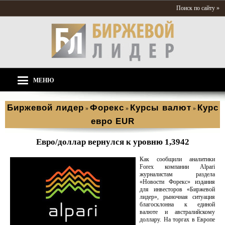
Поиск по сайту »
МЕНЮ
Биржевой лидер
Форекс
Курсы валют
Курс
»
»
»
евро EUR
Евро/доллар вернулся к уровню 1,3942
Как сообщили аналитики
Forex компании Alpari
журналистам раздела
«Новости Форекс» издания
для инвесторов «Биржевой
лидер», рыночная ситуация
благосклонна к единой
валюте и австралийскому
доллару. На торгах в Европе