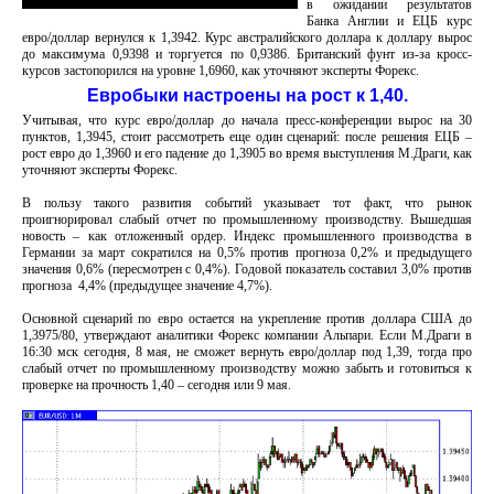
в ожидании результатов
Банка Англии и ЕЦБ курс
евро/доллар вернулся к 1,3942. Курс австралийского доллара к доллару вырос
до максимума 0,9398 и торгуется по 0,9386. Британский фунт из-за кросс-
курсов застопорился на уровне 1,6960, как уточняют эксперты Форекс.
Евробыки настроены на рост к 1,40.
Учитывая, что курс евро/доллар до начала пресс-конференции вырос на 30
пунктов, 1,3945, стоит рассмотреть еще один сценарий: после решения ЕЦБ –
рост евро до 1,3960 и его падение до 1,3905 во время выступления М.Драги, как
уточняют эксперты Форекс.
В пользу такого развития событий указывает тот факт, что рынок
проигнорировал слабый отчет по промышленному производству. Вышедшая
новость – как отложенный ордер. Индекс промышленного производства в
Германии за март сократился на 0,5% против прогноза 0,2% и предыдущего
значения 0,6% (пересмотрен с 0,4%). Годовой показатель составил 3,0% против
прогноза 4,4% (предыдущее значение 4,7%).
Основной сценарий по евро остается на укрепление против доллара США до
1,3975/80, утверждают аналитики Форекс компании Альпари. Если М.Драги в
16:30 мск сегодня, 8 мая, не сможет вернуть евро/доллар под 1,39, тогда про
слабый отчет по промышленному производству можно забыть и готовиться к
проверке на прочность 1,40 – сегодня или 9 мая.