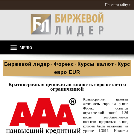
Поиск по сайту »
МЕНЮ
Биржевой лидер
Форекс
Курсы валют
Курс
»
»
»
евро EUR
Краткосрочная ценовая активность евро остается
ограниченной
Краткосрочная ценовая
активность евро на рынке
Форекс остается
ограниченной зоной 1.36
после возобновленной
попытки прорваться выше,
которая была отклонена на
уровне 1.3614. Нехватка