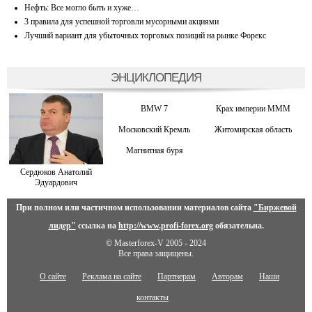
Нефть: Все могло быть и хуже…
3 правила для успешной торговли мусорными акциями
Лучший вариант для убыточных торговых позиций на рынке Форекс
ЭНЦИКЛОПЕДИЯ
BMW 7
Крах империи МММ
Московский Кремль
Житомирская область
Магнитная буря
Сердюков Анатолий
Эдуардович
При полном или частичном использовании материалов сайта
"Биржевой
лидер"
ссылка на
http://www.profi-forex.org
обязательна.
© Masterforex-V 2005 - 2024
Все права защищены.
О сайте
Реклама на сайте
Партнерам
Авторам
Наши
контакты