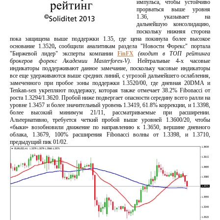
импульса, чтобы устойчиво
прорваться выше уровня
1.36, указывает на
дальнейшую консолидацию,
поскольку нижняя сторона
пока защищена выше поддержки 1.35, где цена покинула более высокое
основание 1.3520
,
сообщили аналитикам раздела "Новости Форекс" портала
"Биржевой лидер" эксперты компании
FinFX
(входит в ТОП рейтинга
брокеров форекс Академии Masterforex-V)
. Нейтральные 4-х часовые
индикаторы поддерживают данное замечание, поскольку часовые индикаторы
все еще удерживаются выше средних линий, с угрозой дальнейшего ослабления,
замеченного при пробое зоны поддержки 1.3520/00, где дневная 20DMA и
Tenkan-sen укрепляют поддержку, которая также отмечает 38.2% Fibonacci от
роста 1.3294/1.3620. Пробой ниже подвергает опасности середину всего ралли на
уровне 1.3457 и более значительный уровень 1.3419, 61.8% коррекции, и 1.3398,
более высокий минимум 21/11, рассматриваемые при расширении.
Альтернативно, требуется четкий пробой выше уровней 1.3600/20, чтобы
«быки» возобновили движение по направлению к 1.3650, вершине дневного
облака, 1.3679, 100% расширения Fibonacci волны от 1.3398, и 1.3710,
предыдущий пик 01/02.