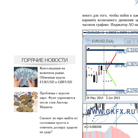
много для того, чтобы пойти в ка
варианта возможного движения ц
часовом графике. Индикатор АО нах
ГОРЯЧИЕ НОВОСТИ
Консолидация на
валютном рынке.
Обменные курсы
EUR/USD и GBP/USD
Проблемы с курсом
евро. Фунт укрепляется
после слов Ангелы
Меркель
Сможет ли евро выйти из
состояния грогги и
ответить доллару ударом
на удар?