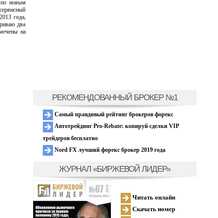
 по новым
сервисный
2013 года,
триваю два
мечены на
РЕКОМЕНДОВАННЫЙ БРОКЕР №1
Самый правдивый рейтинг брокеров форекс
Автотрейдинг Pro-Rebate: копируй сделки VIP
трейдеров бесплатно
Nord FX лучший форекс брокер 2019 года
ЖУРНАЛ «БИРЖЕВОЙ ЛИДЕР»
Читать онлайн
Скачать номер