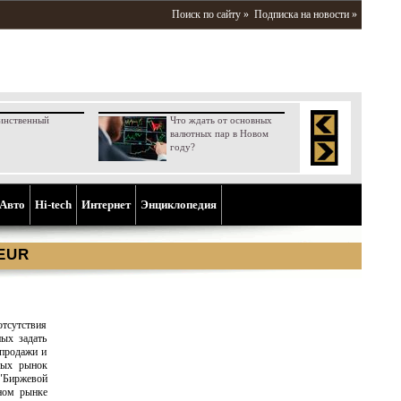
Поиск по сайту »
Подписка на новости »
инственный
Что ждать от основных
валютных пар в Новом
году?
Aвто
Hi-tech
Интернет
Энциклопедия
 EUR
тсутствия
ных задать
 продажи и
орых рынок
"Биржевой
ном рынке