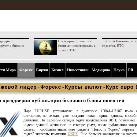
ардеры
Платформа Ethereum -
Сатоши Накамото - та
ируют в биткоин
стоит ли инвестировать в
создатель BTC
токен ETH?
сти Мира
Форекс
Биржи
Бизнес
Инвестиции
Медицина
Наука
PR
жевой лидер
Форекс
Курсы валют
Курс евро
»
»
»
в преддверии публикации большого блока новостей
Пара EURUSD установилась в диапазоне 1.3041-1.3107 из-за о
статистики, но сегодня уже поступит новая порция данных, способ
движение. По Еврозоне сегодня будут представлены ВВП, розничные
индекс деловой активности в секторе услуг, после публикации кот
оживет, - сообщили аналитикам раздела "Новости Форекс" портала 
лидер" эксперты компании
GKFX
.
Еще большее оживление на валют