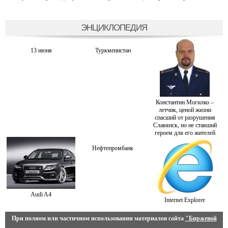
ЭНЦИКЛОПЕДИЯ
13 июня
Туркменистан
Константин Могилко –
летчик, ценой жизни
спасший от разрушения
Славянск, но не ставший
героем для его жителей
Нефтепромбанк
Audi A4
Internet Explorer
При полном или частичном использовании материалов сайта
"Биржевой