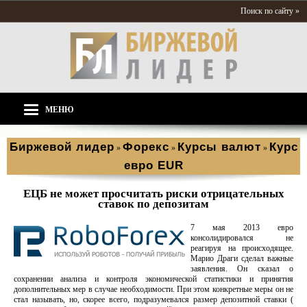
Поиск по сайту »
МЕНЮ
Биржевой лидер
Форекс
Курсы валют
Курс
»
»
»
евро EUR
ЕЦБ не может просчитать риски отрицательных
ставок по депозитам
7 мая 2013 евро
консолидировался не
реагируя на происходящее.
Марио Драги сделал важные
заявления. Он сказал о
сохранении анализа и контроля экономической статистики и принятия
дополнительных мер в случае необходимости. При этом конкретные меры он не
стал называть, но, скорее всего, подразумевался размер депозитной ставки (