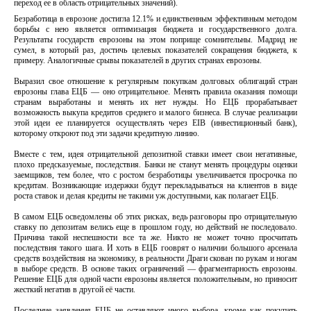
переход ее в область отрицательных значений).
Безработица в еврозоне достигла 12.1% и единственным эффективным методом
борьбы с нею является оптимизация бюджета и государственного долга.
Результаты государств еврозоны на этом поприще сомнительны. Мадрид не
сумел, в который раз, достичь целевых показателей сокращения бюджета, к
примеру. Аналогичные срывы показателей в других странах еврозоны.
Выразил свое отношение к регулярным покупкам долговых облигаций стран
еврозоны глава ЕЦБ — оно отрицательное. Менять правила оказания помощи
странам выработаны и менять их нет нужды. Но ЕЦБ прорабатывает
возможность выкупа кредитов среднего и малого бизнеса. В случае реализации
этой идеи ее планируется осуществлять через EIB (инвестиционный банк),
которому откроют под эти задачи кредитную линию.
Вместе с тем, идея отрицательной депозитной ставки имеет свои негативные,
плохо предсказуемые, последствия. Банки не станут менять процедуры оценки
заемщиков, тем более, что с ростом безработицы увеличивается просрочка по
кредитам. Возникающие издержки будут перекладываться на клиентов в виде
роста ставок и делая кредиты не такими уж доступными, как полагает ЕЦБ.
В самом ЕЦБ осведомлены об этих рисках, ведь разговоры про отрицательную
ставку по депозитам велись еще в прошлом году, но действий не последовало.
Причина такой неспешности все та же. Никто не может точно просчитать
последствия такого шага. И хоть в ЕЦБ гооврят о наличии большого арсенала
средств воздействия на экономику, в реальности Драги скован по рукам и ногам
в выборе средств. В основе таких ограничений — фрагментарность еврозоны.
Решение ЕЦБ для одной части еврозоны является положительным, но приносит
жесткий негатив в другой её части.
Последние заявления ЕЦБ не оставляют иного выбора, кроме как покупать