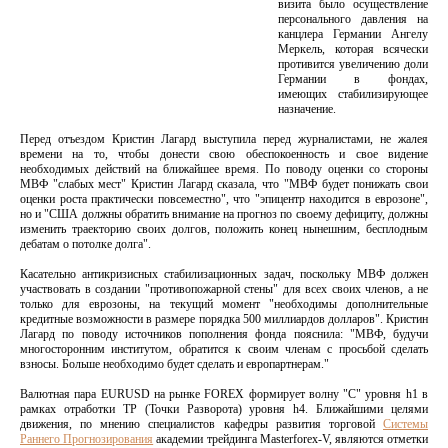
визита было осуществление
персонального давления на
канцлера Германии Ангелу
Меркель, которая всячески
противится увеличению доли
Германии в фондах,
имеющих стабилизирующее
назначение.
Перед отъездом Кристин Лагард выступила перед журналистами, не жалея
времени на то, чтобы донести свою обеспокоенность и свое видение
необходимых действий на ближайшее время. По поводу оценки со стороны
МВФ "слабых мест" Кристин Лагард сказала, что "МВФ будет понижать свои
оценки роста практически повсеместно", что "эпицентр находится в еврозоне",
но и "США должны обратить внимание на прогноз по своему дефициту, должны
изменить траекторию своих долгов, положить конец нынешним, бесплодным
дебатам о потолке долга".
Касательно антикризисных стабилизационных задач, поскольку МВФ должен
участвовать в создании "противопожарной стены" для всех своих членов, а не
только для еврозоны, на текущий момент "необходимы дополнительные
кредитные возможности в размере порядка 500 миллиардов долларов". Кристин
Лагард по поводу источников пополнения фонда пояснила: "МВФ, будучи
многосторонним институтом, обратится к своим членам с просьбой сделать
взносы. Больше необходимо будет сделать и европартнерам."
Валютная пара EURUSD на рынке FOREX формирует волну "С" уровня h1 в
рамках отработки ТР (Точки Разворота) уровня h4. Ближайшими целями
движения, по мнению специалистов кафедры развития торговой
Системы
Раннего Прогнозирования
академии трейдинга Masterforex-V, являются отметки