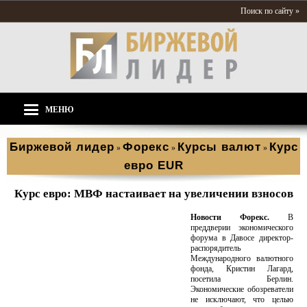
Поиск по сайту »
МЕНЮ
Биржевой лидер
Форекс
Курсы валют
Курс
»
»
»
евро EUR
Курс евро: МВФ настаивает на увеличении взносов
Новости Форекс.
В
преддверии экономического
форума в Давосе директор-
распорядитель
Международного валютного
фонда, Кристин Лагард,
посетила Берлин.
Экономические обозреватели
не исключают, что целью