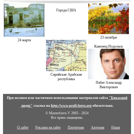
Города США
23 октября
24 марта
Каменец-Подольск
Сирийская Арабская
республика
Пабат Александр
Викторович
При полном или частичном использовании материалов сайта
"Биржевой
лидер"
ссылка на
http://www.profi-forex.org
обязательна.
© Masterforex-V 2005 - 2024
Все права защищены.
О сайте
Реклама на сайте
Партнерам
Авторам
Наши