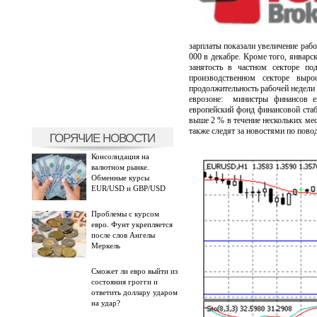
зарплаты показали увеличение рабо
000 в декабре. Кроме того, январс
занятость в частном секторе по
производственном секторе выр
продолжительность рабочей недели у
еврозоне: министры финансов ев
европейский фонд финансовой стаб
выше 2 % в течение нескольких мес
также следят за новостями по пово
ГОРЯЧИЕ НОВОСТИ
Консолидация на
валютном рынке.
Обменные курсы
EUR/USD и GBP/USD
Проблемы с курсом
евро. Фунт укрепляется
после слов Ангелы
Меркель
Сможет ли евро выйти из
состояния грогги и
ответить доллару ударом
на удар?