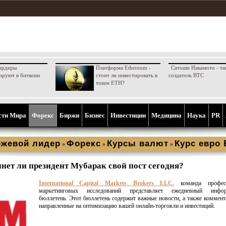
ардеры
Платформа Ethereum -
Сатоши Накамото - та
ируют в биткоин
стоит ли инвестировать в
создатель BTC
токен ETH?
сти Мира
Форекс
Биржи
Бизнес
Инвестиции
Медицина
Наука
PR
жевой лидер
Форекс
Курсы валют
Курс евро
»
»
»
нет ли президент Мубарак свой пост сегодня?
International Capital Markets Brokers LLC.
команда професс
маркетинговых исследований представляет ежедневный инфор
бюллетень. Этот бюллетень содержит важные новости, а также коммент
направленные на оптимизацию вашей онлайн-торговли и инвестиций.