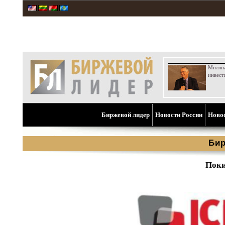
Милли
инвест
Биржевой лидер
Новости России
Ново
Бир
Поки