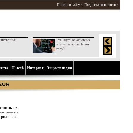
Поиск по сайту »
Подписка на новости »
инственный
Что ждать от основных
валютных пар в Новом
году?
Aвто
Hi-tech
Интернет
Энциклопедия
 EUR
иональных
мационный
арии к ним,