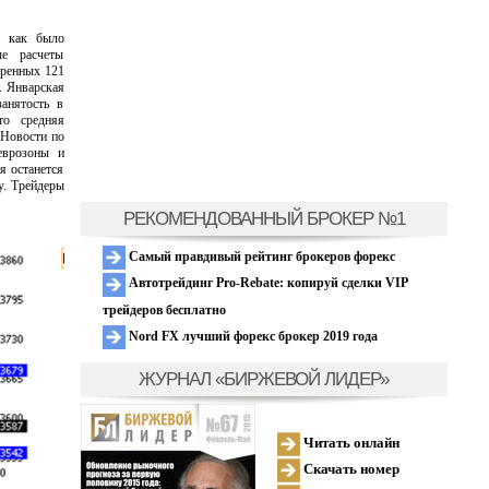
, как было
ые расчеты
тренных 121
. Январская
анятость в
то средняя
 Новости по
еврозоны и
я останется
у. Трейдеры
РЕКОМЕНДОВАННЫЙ БРОКЕР №1
Самый правдивый рейтинг брокеров форекс
Автотрейдинг Pro-Rebate: копируй сделки VIP
трейдеров бесплатно
Nord FX лучший форекс брокер 2019 года
ЖУРНАЛ «БИРЖЕВОЙ ЛИДЕР»
Читать онлайн
Скачать номер