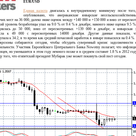
EUR/USD
Единая валюта
двигалась к внутридневному минимуму после того
опубликовано, что американские январские несельскохозяйственн
чих мест на 36 000, далеко ниже оценок между +140 000 и +150 000 и вниз от пересмо
кий уровень безработицы упал на 9.0 % от 9.4 % в декабре, намного ниже оценки 9.5 %
днялась до 50 000, вниз от пересмотренных +139 000 в декабре, и январская з
осла к 49 000 с пересмотренных 14000 декабря. Другие данные показали, ч
пала к 34.2, в то время как средний почасовой заработок в январе повысился на 0.4 %.
розоны собираются сегодня, чтобы обсудить суверенный кризис задолженности 
ильности. Участник Европейского Центрального Банка Nowotny полагает, что инфляци
яцев, но уменьшится в этом году немного позже и в среднем составит 1.8 % в 2012 год
ду того, что египетский президент Мубарак уже может покинуть свой пост сегодня.