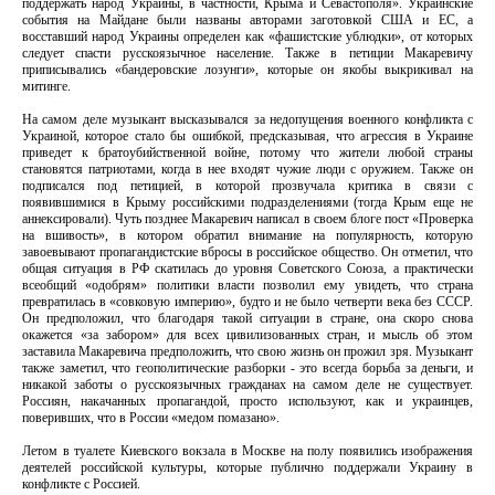
поддержать народ Украины, в частности, Крыма и Севастополя». Украинские
события на Майдане были названы авторами заготовкой США и ЕС, а
восставший народ Украины определен как «фашистские ублюдки», от которых
следует спасти русскоязычное население. Также в петиции Макаревичу
приписывались «бандеровские лозунги», которые он якобы выкрикивал на
митинге.
На самом деле музыкант высказывался за недопущения военного конфликта с
Украиной, которое стало бы ошибкой, предсказывая, что агрессия в Украине
приведет к братоубийственной войне, потому что жители любой страны
становятся патриотами, когда в нее входят чужие люди с оружием. Также он
подписался под петицией, в которой прозвучала критика в связи с
появившимися в Крыму российскими подразделениями (тогда Крым еще не
аннексировали). Чуть позднее Макаревич написал в своем блоге пост «Проверка
на вшивость», в котором обратил внимание на популярность, которую
завоевывают пропагандистские вбросы в российское общество. Он отметил, что
общая ситуация в РФ скатилась до уровня Советского Союза, а практически
всеобщий «одобрям» политики власти позволил ему увидеть, что страна
превратилась в «совковую империю», будто и не было четверти века без СССР.
Он предположил, что благодаря такой ситуации в стране, она скоро снова
окажется «за забором» для всех цивилизованных стран, и мысль об этом
заставила Макаревича предположить, что свою жизнь он прожил зря. Музыкант
также заметил, что геополитические разборки - это всегда борьба за деньги, и
никакой заботы о русскоязычных гражданах на самом деле не существует.
Россиян, накачанных пропагандой, просто используют, как и украинцев,
поверивших, что в России «медом помазано».
Летом в туалете Киевского вокзала в Москве на полу появились изображения
деятелей российской культуры, которые публично поддержали Украину в
конфликте с Россией.