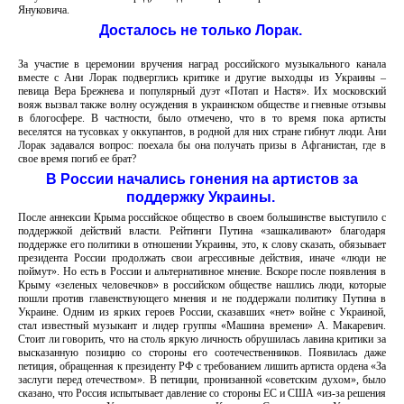
Януковича.
Досталось не только Лорак.
За участие в церемонии вручения наград российского музыкального канала
вместе с Ани Лорак подверглись критике и другие выходцы из Украины –
певица Вера Брежнева и популярный дуэт «Потап и Настя». Их московский
вояж вызвал также волну осуждения в украинском обществе и гневные отзывы
в блогосфере. В частности, было отмечено, что в то время пока артисты
веселятся на тусовках у оккупантов, в родной для них стране гибнут люди. Ани
Лорак задавался вопрос: поехала бы она получать призы в Афганистан, где в
свое время погиб ее брат?
В России начались гонения на артистов за
поддержку Украины.
После аннексии Крыма российское общество в своем большинстве выступило с
поддержкой действий власти. Рейтинги Путина «зашкаливают» благодаря
поддержке его политики в отношении Украины, это, к слову сказать, обязывает
президента России продолжать свои агрессивные действия, иначе «люди не
поймут». Но есть в России и альтернативное мнение. Вскоре после появления в
Крыму «зеленых человечков» в российском обществе нашлись люди, которые
пошли против главенствующего мнения и не поддержали политику Путина в
Украине. Одним из ярких героев России, сказавших «нет» войне с Украиной,
стал известный музыкант и лидер группы «Машина времени» А. Макаревич.
Стоит ли говорить, что на столь яркую личность обрушилась лавина критики за
высказанную позицию со стороны его соотечественников. Появилась даже
петиция, обращенная к президенту РФ с требованием лишить артиста ордена «За
заслуги перед отечеством». В петиции, пронизанной «советским духом», было
сказано, что Россия испытывает давление со стороны ЕС и США «из-за решения