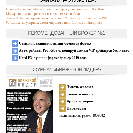
ПОЧИТАТЬ НА ЭТУ ЖЕ ТЕМУ
Певица Повалий собирается петь на праздновании дней РФ в Ялте
Макаревич назвал россиян неготовыми к свободе
Диана Арбенина призналась в любви к Украине и извинилась за РФ
60 самых популярных звезд мирового шоу-бизнеса в Интернете
РЕКОМЕНДОВАННЫЙ БРОКЕР №1
Самый правдивый рейтинг брокеров форекс
Автотрейдинг Pro-Rebate: копируй сделки VIP трейдеров бесплатно
Nord FX лучший форекс брокер 2019 года
ЖУРНАЛ «БИРЖЕВОЙ ЛИДЕР»
Читать онлайн
Скачать номер
Архив номеров
Партнерам
Количество загрузок: 10698824