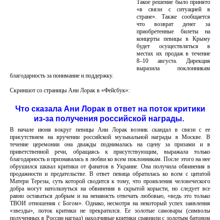
Такое решение было принято
«в связи с ситуацией в
стране». Также сообщается
что возврат денег за
приобретенные билеты на
концерты певицы в Крыму
будет осуществляться в
местах их продаж в течение
8–10 августа. Дирекция
выразила поклонникам
благодарность за понимание и поддержку.
Скриншот со страницы Ани Лорак в «Фейсбук»:
Что сказала Ани Лорак в ответ на поток критики
из-за получения российской награды.
В начале июня вокруг певицы Ани Лорак возник скандал в связи с ее
присутствием на вручении российской музыкальной награды в Москве. В
течение церемонии она дважды поднималась на сцену за призами и в
приветственной речи, обращаясь к присутствующим, выражала только
благодарность и признавалась в любви ко всем поклонникам. После этого на нее
обрушился шквал критики от фанатов в Украине. Она получила обвинения в
продажности и предательстве. В ответ певица обратилась ко всем с цитатой
Матери Терезы, суть которой сводится к тому, что проявления человеческого
добра могут натолкнуться на обвинения в скрытой корысти, но следует все
равно оставаться добрым и на ненависть отвечать любовью, «ведь это только
ТВОИ отношения с Богом». Однако, несмотря на некоторый успех заявления
«звезды», поток критики не прекратился. Ее золотые самовары (символы
полученных в России наград) находчивые критики сравнили с золотым батоном