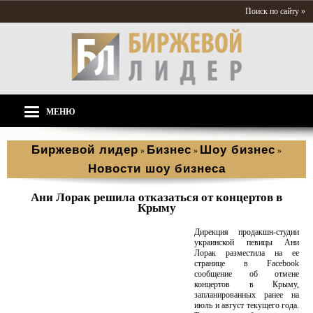
Поиск по сайту »
МЕНЮ
Биржевой лидер
Бизнес
Шоу бизнес
»
»
»
Новости шоу бизнеса
Ани Лорак решила отказаться от концертов в
Крыму
Дирекция продакшн-студии
украинской певицы Ани
Лорак разместила на ее
странице в Facebook
сообщение об отмене
концертов в Крыму,
запланированных ранее на
июль и август текущего года.