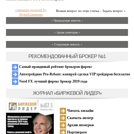
comments powered by
Возник вопрос по теме статьи - Задать вопрос »
HyperComments
« Предыдущая новость «
» Архив категории «
» Следующая новость »
РЕКОМЕНДОВАННЫЙ БРОКЕР №1
Самый правдивый рейтинг брокеров форекс
Автотрейдинг Pro-Rebate: копируй сделки VIP трейдеров бесплатно
Nord FX лучший форекс брокер 2019 года
ЖУРНАЛ «БИРЖЕВОЙ ЛИДЕР»
Читать онлайн
Скачать номер
Архив номеров
Партнерам