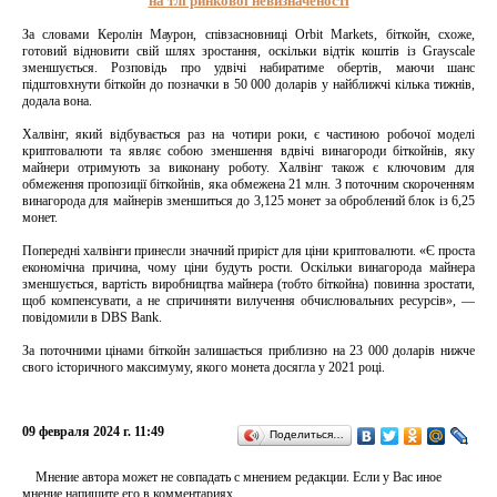
на тлі ринкової невизначеності
За словами Керолін Маурон, співзасновниці Orbit Markets, біткойн, схоже,
готовий відновити свій шлях зростання, оскільки відтік коштів із Grayscale
зменшується. Розповідь про удвічі набиратиме обертів, маючи шанс
підштовхнути біткойн до позначки в 50 000 доларів у найближчі кілька тижнів,
додала вона.
Халвінг, який відбувається раз на чотири роки, є частиною робочої моделі
криптовалюти та являє собою зменшення вдвічі винагороди біткойнів, яку
майнери отримують за виконану роботу. Халвінг також є ключовим для
обмеження пропозиції біткойнів, яка обмежена 21 млн. З поточним скороченням
винагорода для майнерів зменшиться до 3,125 монет за оброблений блок із 6,25
монет.
Попередні халвінги принесли значний приріст для ціни криптовалюти. «Є проста
економічна причина, чому ціни будуть рости. Оскільки винагорода майнера
зменшується, вартість виробництва майнера (тобто біткойна) повинна зростати,
щоб компенсувати, а не спричиняти вилучення обчислювальних ресурсів», —
повідомили в DBS Bank.
За поточними цінами біткойн залишається приблизно на 23 000 доларів нижче
свого історичного максимуму, якого монета досягла у 2021 році.
09 февраля 2024 г. 11:49
Поделиться…
Мнение автора может не совпадать с мнением редакции. Если у Вас иное
мнение напишите его в комментариях.