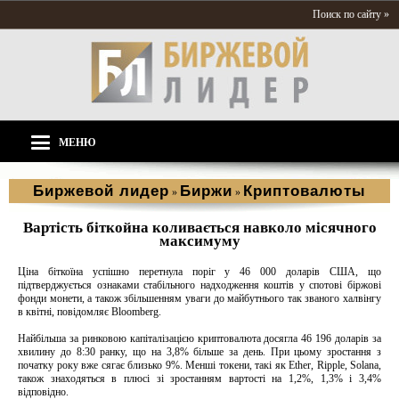
Поиск по сайту »
МЕНЮ
Биржевой лидер
Биржи
Криптовалюты
»
»
Вартість біткойна коливається навколо місячного
максимуму
Ціна біткоїна успішно перетнула поріг у 46 000 доларів США, що
підтверджується ознаками стабільного надходження коштів у спотові біржові
фонди монети, а також збільшенням уваги до майбутнього так званого халвінгу
в квітні, повідомляє Bloomberg.
Найбільша за ринковою капіталізацією криптовалюта досягла 46 196 доларів за
хвилину до 8:30 ранку, що на 3,8% більше за день. При цьому зростання з
початку року вже сягає близько 9%. Менші токени, такі як Ether, Ripple, Solana,
також знаходяться в плюсі ​​зі зростанням вартості на 1,2%, 1,3% і 3,4%
відповідно.