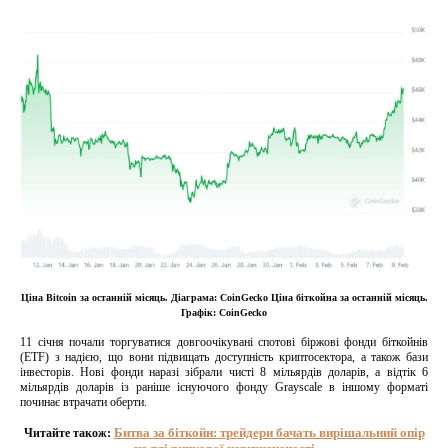
Ціна Bitcoin за останній місяць. Діаграма: CoinGecko Ціна біткойна за останній місяць.
Графік: CoinGecko
11 січня почали торгуватися довгоочікувані спотові біржові фонди біткойнів
(ETF) з надією, що вони підвищать доступність криптосектора, а також бази
інвесторів. Нові фонди наразі зібрали чисті 8 мільярдів доларів, а відтік 6
мільярдів доларів із раніше існуючого фонду Grayscale в іншому форматі
починає втрачати оберти.
Битва за біткойн: трейдери бачать вирішальний опір
Читайте також: