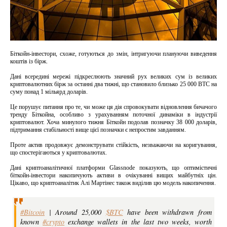
Біткойн-інвестори, схоже, готуються до змін, інтригуючи плануючи виведення
коштів із бірж.
Дані всередині мережі підкреслюють значний рух великих сум із великих
криптовалютних бірж за останні два тижні, що становило близько 25 000 BTC на
суму понад 1 мільярд доларів.
Це порушує питання про те, чи може ця дія спровокувати відновлення бичачого
тренду Біткойна, особливо з урахуванням поточної динаміки в індустрії
криптовалют. Хоча минулого тижня Біткойн подолав позначку 38 000 доларів,
підтримання стабільності вище цієї позначки є непростим завданням.
Проте актив продовжує демонструвати стійкість, незважаючи на коригування,
що спостерігаються у криптовалютах.
Дані криптоаналітичної платформи Glassnode показують, що оптимістичні
біткойн-інвестори накопичують активи в очікуванні вищих майбутніх цін.
Цікаво, що криптоаналітик Алі Мартінес також виділив цю модель накопичення.
#Bitcoin
| Around 25,000
$BTC
have been withdrawn from
known
#crypto
exchange wallets in the last two weeks, worth