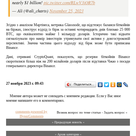
nearly $1 billion!
pic.twitter.com/RLwV3iOR7b
— Ali (@ali_charts)
November 25, 2023
Згідно з аналізом Мартінеса, метрика Glassnode, що відстежує баланси біткойнів
на біржах, ілюструє відхід із бірж за останні чотирнадцять днів близько 25 000
BTC, що еквівалентно майже 1 мільярду доларів. Історично такі відкати
сигналізували про намір інвесторів утримувати свої активи у довгостроковій
перспективі. Значна частина цього відходу від бірж може бути приписана
Binance.
Дані, отримані CryptoQuant, показують, що резерви біткойнів Binance
скоротилися більш ніж на 200 мільйонів доларів після відставки Чжао з посади
генерального директора Binance.
27 ноября 2023 г. 09:43
Поделиться…
Мнение автора может не совпадать с мнением редакции. Если у Вас иное
мнение напишите его в комментариях.
comments powered by
Возник вопрос по теме статьи - Задать вопрос »
HyperComments
« Предыдущая новость «
» Архив категории «