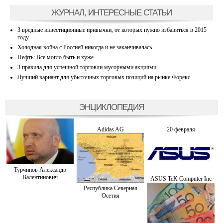
ЖУРНАЛ, ИНТЕРЕСНЫЕ СТАТЬИ
3 вредные инвестиционные привычки, от которых нужно избавиться в 2015
году
Холодная война с Россией никогда и не заканчивалась
Нефть: Все могло быть и хуже…
3 правила для успешной торговли мусорными акциями
Лучший вариант для убыточных торговых позиций на рынке Форекс
ЭНЦИКЛОПЕДИЯ
Adidas AG
20 февраля
Турчинов Александр
Валентинович
ASUS TeK Computer Inc
Республика Северная
Осетия