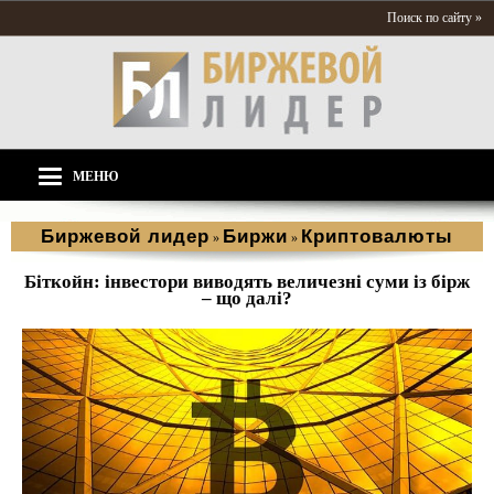
Поиск по сайту »
МЕНЮ
Биржевой лидер
Биржи
Криптовалюты
»
»
Біткойн: інвестори виводять величезні суми із бірж
– що далі?