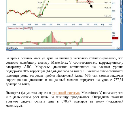
За время осенних месяцев цена на пшеницу несколько стабилизировалась, что
согласно новейшему анализу Masterforex-V соответствовало коррекционному
алгоритму АВС. Медвежье движение остановилось на важном уровне
поддержки 50% коррекции (647,44 доллара за тонну. С началом зимы стоимость
пшеницы резко возросла, пробив Наклонный Канал МФ, тем самым закончив
коррекционное движение и на данный момент торгуется на уровне 777,51
доллара за тонну.
Эксперты факультета изучения
торговой системы
Masterforex-V, полагают, что
и в дальнейшем рост цены на пшеницу продолжится. Очередным важным
уровнем следует считать цену в 870,77 долларов за тонну (локальный
максимум).