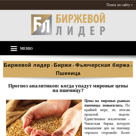
Поиск по сайту »
МЕНЮ
Биржевой лидер
Биржи
Фьючерсная биржа
»
»
»
Пшеница
Прогноз аналитиков: когда упадут мировые цены
на пшеницу?
Цены на мировых рынках
пшеницы повысились.
По
крайней мере, по итогам
прошлой недели.
Единственное исключение –
Чикагская биржа, которую
повышение цен на пшеницу
«прошло стороной». Более