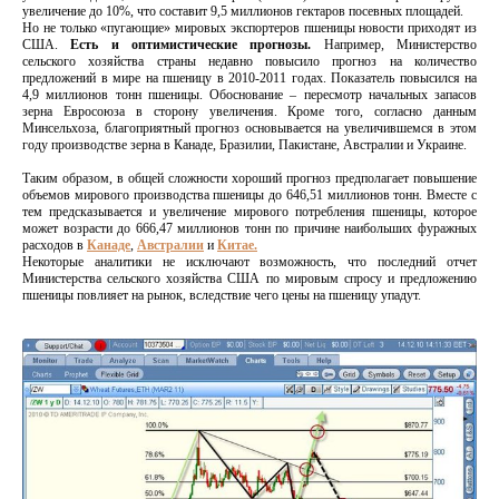
увеличение до 10%, что составит 9,5 миллионов гектаров посевных площадей.
Но не только «пугающие» мировых экспортеров пшеницы новости приходят из
США.
Есть и оптимистические прогнозы.
Например, Министерство
сельского хозяйства страны недавно повысило прогноз на количество
предложений в мире на пшеницу в 2010-2011 годах. Показатель повысился на
4,9 миллионов тонн пшеницы. Обоснование – пересмотр начальных запасов
зерна Евросоюза в сторону увеличения. Кроме того, согласно данным
Минсельхоза, благоприятный прогноз основывается на увеличившемся в этом
году производстве зерна в Канаде, Бразилии, Пакистане, Австралии и Украине.
Таким образом, в общей сложности хороший прогноз предполагает повышение
объемов мирового производства пшеницы до 646,51 миллионов тонн. Вместе с
тем предсказывается и увеличение мирового потребления пшеницы, которое
может возрасти до 666,47 миллионов тонн по причине наибольших фуражных
расходов в
Канаде
,
Австралии
и
Китае.
Некоторые аналитики не исключают возможность, что последний отчет
Министерства сельского хозяйства США по мировым спросу и предложению
пшеницы повлияет на рынок, вследствие чего цены на пшеницу упадут.