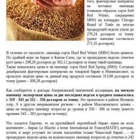
того, фьючерсные контракты
на поставку пшеницы
(главным образом, сорта Soft
Red Winter, сокращенно
SRW) на площадке Chicago
Board of Trade по итогам
предыдущей недели упали до
270,24 долларов за тонну
(ранее значение составляло
271,16 долларов).
В отличие от «коллеги», пшеница сорта Hard Red Winter (HRW) более ценится.
По крайней мере на бирже в Канзас-Сити, где за прошедшую неделю отмечен
рост цены с 298,26 долларов до 302,12 долларов за тонну такой пшеницы.
Также повысились цены и на пшеницу сорта Hard Red Spring (HRS). Согласно
декабрьским фьючерсным контрактам на товарной бирже в Миннеаполисе, за
прошлую неделю цены за данный вид продукта составили 313,88 долларов за
тонну (ранее – 300,28 долларов).
Как сообщается в докладе Американской пшеничной ассоциации,
на мягкую
пшеницу экспортные цены за две последних недели в среднем повысились
с 319 - 343 до 332 – 356 долларов за тонну.
Это произошло в районе Великих
озер. А в другом американском регионе – в районе Мексиканского залива –
цены на твердую пшеницу возросли до уровня в 356 - 398 за тонну (вместо
прежних 343 – 383 долларов за тонну).
Что касается Европы, то на крупнейшей европейской бирже зерна на всем
континенте – бирже Le Marche а terme International de France(MATIF), которая,
кстати, в мире уступает по своим масштабам только Чикагской бирже , – за
прошедшую неделю цены на мукомольную пшеницу возросли до отметки в 242