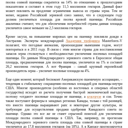
посева озимой пшеницы сократятся на 14% по отношению к прошлогодним
показателям и составят в этом году 11,5 миллионов гектаров. Данный факт
может повлиять на продление ограничения вывоза из страны зерна. Тем не
менее, недавно Российский зерновой союз заявил, что в следующем году
должна увеличиться площадь для посева яровой пшеницы. Российские
аналитики считают, что для обеспечения потребностей страны данная площадь
увеличится самое меньшее на 2,5 миллиона гектаров.
Кроме засухи, на повышение мировых цен на пшеницу повлияли дожди в
Австралии. Эксперты международной
Академии трейдинга
Masterforex-V
полагают, что погодные аномалии, произошедшие нынешним годом, могут
повториться и в 2011 году. В связи с этим многие страны для восстановления
запасов зерна столкнуться с необходимостью увеличения посевных площадей
пшеницы. По данным Международного зернового совета в Евросоюзе общая
площадь, предназначенная для посева пшеницы, увеличится на 1% и составит
26,2 миллиона гектаров. А вот Франция – самый крупный европейский
производитель зерна – увеличит посевные площади на 4%.
Еще один момент, который беспокоит Американскую пшеничную ассоциацию, –
тенденция к стабильному сокращению посевных площадей для пшеницы внутри
США. Многие производители (особенно из восточных и северных областей
государства) исходят из расчета получения быстрой экономической выгоды,
поэтому «отдают» посевные площади не пшенице, а
кукурузе
и сои. Точно
также поступают фермеры в западных регионах Канады, только с той разницей,
что вместо пшеницы выращивают рапс и некоторые другие культуры, не
требующие для осуществления продажи одобрения Канадского совета по
пшенице. Однако это все же не станет серьезной помехой для увеличения
площади посева озимой пшеницы в США. Так, например, по прогнозам
Международного зернового совета площадь сева озимой пшеницы в стране
увеличится до 17,8 миллионов гектаров (на 18%). А в Канзасе прогнозируется