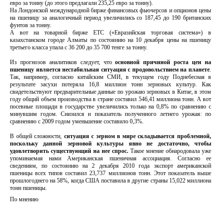
евро за тонну (до этого предлагали 235,25 евро за тонну).
На Лондонской международной бирже финансовых фьючерсов и опционов цены
на пшеницу за аналогичный период увеличились со 187,45 до 190 британских
фунтов за тонну.
А вот на товарной бирже ЕТС («Евразийская торговая система») в
казахстанском городе Алматы по состоянию на 10 декабря цены на пшеницу
третьего класса упала с 36 200 до 35 700 тенге за тонну.
Из прогнозов аналитиков следует, что
основной причиной роста цен на
пшеницу является нестабильная ситуация с продовольствием на планете
.
Так, например, согласно китайским СМИ, в текущем году Поднебесная в
результате засухи потеряла 16,8 миллион тонн зерновых культур. Как
свидетельствуют предварительные данные по урожаю зерновых в Китае, в этом
году общий объем производства в стране составил 546,41 миллиона тонн. А вот
посевные площади в государстве увеличились только на 0,8% по сравнению с
минувшим годом. Снизился и показатель полученного летнего урожая: по
сравнению с 2009 годом уменьшение составило 0,3%.
В общей сложности,
ситуация с зерном в мире складывается проблемной,
поскольку данной зерновой культуры явно не достаточно, чтобы
удовлетворить существующий на нее спрос.
Такое мнение обнародовала уже
упоминаемая нами Американская пшеничная ассоциация. Согласно ее
сведениям, по состоянию на 2 декабря 2010 года экспорт американской
пшеницы всех типов составил 23,737 миллионов тонн. Этот показатель выше
прошлогоднего на 58%, когда США поставила в другие страны 15,022 миллиона
тонн пшеницы.
По мнению