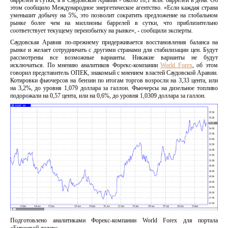
баррелей в сутки, а в Саудовской Аравии - около 10,1 млн. баррелей в день. Об
этом сообщило Международное энергетическое агентство. «Если каждая страна
уменьшит добычу на 5%, это позволит сократить предложение на глобальном
рынке более чем на миллионы баррелей в сутки, что приблизительно
соответствует текущему переизбытку на рынке», - сообщили эксперты.
Саудовская Аравия по-прежнему придерживается восстановления баланса на
рынке и желает сотрудничать с другими странами для стабилизации цен. Будут
рассмотрены все возможные варианты. Никакие варианты не будут
исключаться. По мнению аналитиков Форекс-компании
World Forex
, об этом
говорил представитель ОПЕК, знакомый с мнением властей Саудовской Аравии.
Котировки фьючерсов на бензин по итогам торгов возросли на 3,33 цента, или
на 3,2%, до уровня 1,079 доллара за галлон. Фьючерсы на дизельное топливо
подорожали на 0,57 цента, или на 0,6%, до уровня 1,0309 доллара за галлон.
Подготовлено аналитиками Форекс-компании World Forex для портала