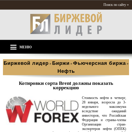
Поиск по сайту »
МЕНЮ
Биржевой лидер
Биржи
Фьючерсная биржа
»
»
»
Нефть
Котировки сорта Brent должны показать
коррекцию
Стоимость нефти в четверг,
28 января, возросла до 3-
недельного максимума
вследствие ожиданий
инвесторов, что Российская
Федерация и страны-члены
Организации стран-
экспортеров нефти (ОПЕК)