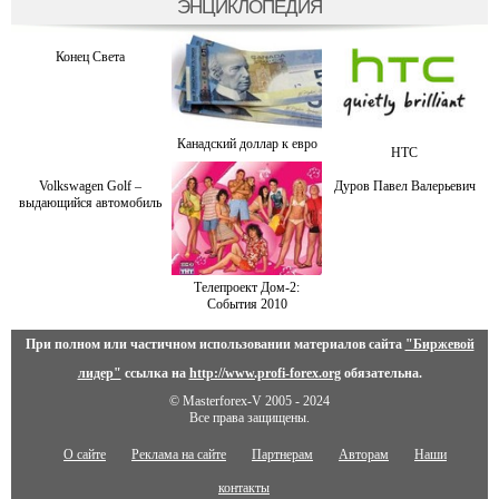
ЭНЦИКЛОПЕДИЯ
Конец Света
Канадский доллар к евро
HTC
Volkswagen Golf –
Дуров Павел Валерьевич
выдающийся автомобиль
Телепроект Дом-2:
События 2010
При полном или частичном использовании материалов сайта
"Биржевой
лидер"
ссылка на
http://www.profi-forex.org
обязательна.
© Masterforex-V 2005 - 2024
Все права защищены.
О сайте
Реклама на сайте
Партнерам
Авторам
Наши
контакты