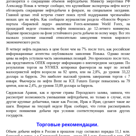
договорятся о сокращении объемов нефтедобычи. Министр энергетики РФ
Александр Новак в четверг сообщил, что крупнейшие экспортеры нефти могут
обговорить сокращение нефтедобычи в феврале, на специальном заседании.
Главной целью этой встречи станет поиск путей поддержания чрезвычайно
низких цен на нефть. Как сообщили журналистам раздела «Новости Форекс»
портала «Биржевой лидер» аналитики Forex-компании World Forex, на
прошедшей неделе стоимость нефти понизилась до 12-летнего минимума.
Падение происходило на фоне устойчивого роста добычи по всему миру. Все это
вызвало усиление опасений относительно замедления темпов мирового
экономического роста.
В четверг нефть поднялась в цене более чем на 7% после того, как российские
информационные агентства опубликовали заявления Новака. Однако позже
цены на нефть уступили часть завоеванных позиций. Это произошло после того,
как представитель ОПЕК опроверг информацию о внеочередном заседании. По
результатам торгов на NYMEX котировки фьючерсов на март по легкой
малосернистой нефти возросли на 92 цента, или на 2,8%, до уровня 33,22
доллара за баррель. Это наиболее высокий уровень завершения торгов с 7
января. Фьючерсы по нефти Brent на ICE Futures Europe повысились на 79
центов, или на 2,4%, до уровня 33,89 доллара за баррель.
Саудовская Аравия, как и прочие страны Персидского залива, заявила, что
рассмотрит возможность уменьшения нефтедобычи, но только в случае, если
другие крупные добытчики, такие как Россия, Ирак и Иран, сделают такие же
шаги. Впервые на текущей неделе Ирак сообщил, что готов рассматривать
вопрос понижения добычи при условии соответствующих шагов других
государств.
Торговые рекомендации.
Объем добычи нефти в России в прошлом году составлял порядка 11,1 млн.