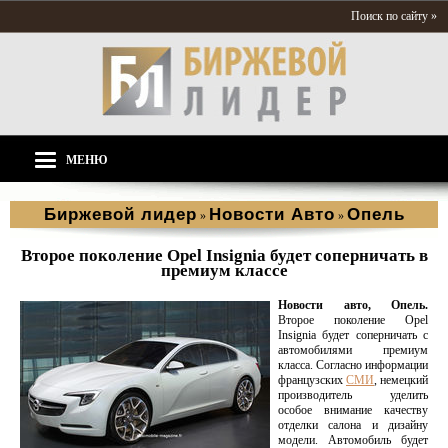
Поиск по сайту »
МЕНЮ
Биржевой лидер
Новости Aвто
Опель
»
»
Второе поколение Opel Insignia будет соперничать в
премиум классе
Новости авто, Опель.
Второе поколение Opel
Insignia будет соперничать с
автомобилями премиум
класса. Согласно информации
французских
СМИ
, немецкий
производитель уделить
особое внимание качеству
отделки салона и дизайну
модели. Автомобиль будет