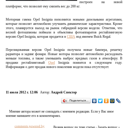
построен на новой
платформе, что позволит ему снизить вес до
200 кг
.
Моторная гамма Opel Insignia пополнится новыми дизельными агрегатами,
которые позволят автомобилю улучшить динамические характеристики. Кроме
этого, планируется выход на рынок гибридной версии модели. Отметим, что
весной фотошпионы поймали в объективы фотоаппаратов рестайлинговую
версию Opel Insignia, которая продается в
США
под именем Buick Regal.
Перелицованная версия Opel Insignia получила новые бампера, решетку
радиатора и задние фонари. Новые моторы позволят автомобилю расходовать
меньше топлива, а также уменьшить выброс вредных газов в атмосферу. В
продажи рестайлинговый
Opel
Insignia появится в следующем году.
Информация о дате продаж нового поколения модели пока отсутствует.
11 июля 2012 г. 12:06
Автор:
Андрей Спектор
Поделиться…
Мнение автора может не совпадать с мнением редакции. Если у Вас иное
мнение напишите его в комментариях.
comments powered by
Возник вопрос по теме статьи - Задать вопрос »