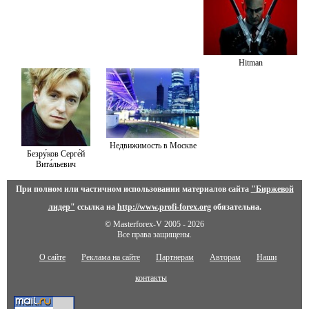
Hitman
Недвижимость в Москве
Безру́ков Серге́й
Вита́льевич
При полном или частичном использовании материалов сайта
"Биржевой
лидер"
ссылка на
http://www.profi-forex.org
обязательна.
© Masterforex-V 2005 - 2026
Все права защищены.
О сайте
Реклама на сайте
Партнерам
Авторам
Наши
контакты