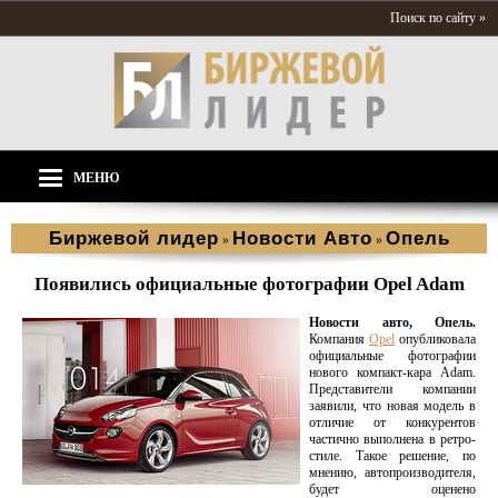
Поиск по сайту »
МЕНЮ
Биржевой лидер
Новости Aвто
Опель
»
»
Появились официальные фотографии Opel Adam
Новости авто, Опель.
Компания
Opel
опубликовала
официальные фотографии
нового компакт-кара Adam.
Представители компании
заявили, что новая модель в
отличие от конкурентов
частично выполнена в ретро-
стиле. Такое решение, по
мнению, автопроизводителя,
будет оценено