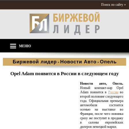
Поиск по сайту »
МЕНЮ
Биржевой лидер
Новости Aвто
Опель
»
»
Opel Adam появится в России в следующем году
Новости авто, Опель.
Новый компакт-кар Opel
Adam появится в
России
во
второй половине следующего
года. Официальная премьера
автомобиля состоится
осенью на выставке во
Франции, после чего новинка
сразу же поступит в продажу
в салоны европейских
дилеров немецкой марки.