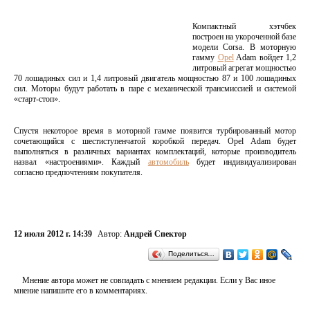
Компактный хэтчбек
построен на укороченной базе
модели Corsa. В моторную
гамму
Opel
Adam войдет 1,2
литровый агрегат мощностью
70 лошадиных сил и 1,4 литровый двигатель мощностью 87 и 100 лошадиных
сил. Моторы будут работать в паре с механической трансмиссией и системой
«старт-стоп».
Спустя некоторое время в моторной гамме появится турбированный мотор
сочетающийся с шестиступенчатой коробкой передач. Opel Adam будет
выполняться в различных вариантах комплектаций, которые производитель
назвал «настроениями». Каждый
автомобиль
будет индивидуализирован
согласно предпочтениям покупателя.
12 июля 2012 г. 14:39
Автор:
Андрей Спектор
Поделиться…
Мнение автора может не совпадать с мнением редакции. Если у Вас иное
мнение напишите его в комментариях.