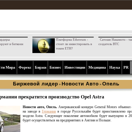
ардеры
Платформа Ethereum -
Сатоши Накамото - та
ируют в биткоин
стоит ли инвестировать в
создатель BTC
токен ETH?
сти Мира
Форекс
Биржи
Бизнес
Инвестиции
Медицина
Наука
PR
Биржевой лидер
Новости Aвто
Опель
»
»
рмании прекратится производство Opel Astra
Новости авто, Опель.
Американский концерн General Motors объявил 
на заводе в
Германии
в городе Руссельхайм будет приостановлено пр
модели Astra. Следующее поколение автомобиля будет выпущено в 20
будет осуществляться на предприятиях в Англии и Польше.