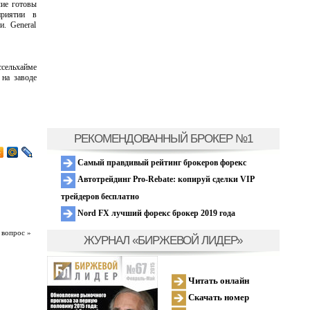
чие готовы
приятии в
. General
ссельхайме
 на заводе
РЕКОМЕНДОВАННЫЙ БРОКЕР №1
Самый правдивый рейтинг брокеров форекс
Автотрейдинг Pro-Rebate: копируй сделки VIP
трейдеров бесплатно
Nord FX лучший форекс брокер 2019 года
 вопрос »
ЖУРНАЛ «БИРЖЕВОЙ ЛИДЕР»
Читать онлайн
Скачать номер