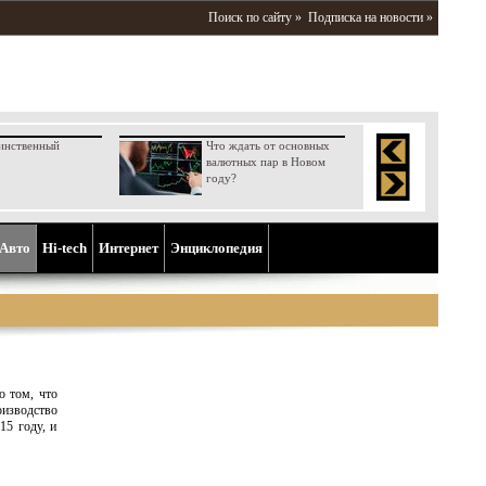
Поиск по сайту »
Подписка на новости »
инственный
Что ждать от основных
валютных пар в Новом
году?
Aвто
Hi-tech
Интернет
Энциклопедия
о том, что
оизводство
15 году, и