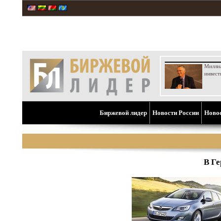
Милли
инвест
Биржевой лидер
Новости России
Ново
В Ге