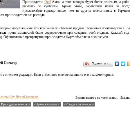
Производство
Opel
Astra на этих заводах будет более дешевым, а рабо
работать по субботам. Кроме этого, заработная плата на пред
Руссельхайме гораздо выше, чем на других аналогичных в Германии
ить производственные расходы.
я второй моделью немецкой компании по объемам продаж. Остановка производства в Ру
 ведь треть мощностей было сосредоточено при создании этой модели. Каждый год
год. Официально о прекращении производства будет объявлено в конце мая.
ей Спектор
Поделиться…
ь с мнением редакции. Если у Вас иное мнение напишите его в комментариях.
powered by HyperComments
Возник вопрос по теме статьи - Задать
« Предыдущая новость «
» Архив категории «
» Следующая новость »