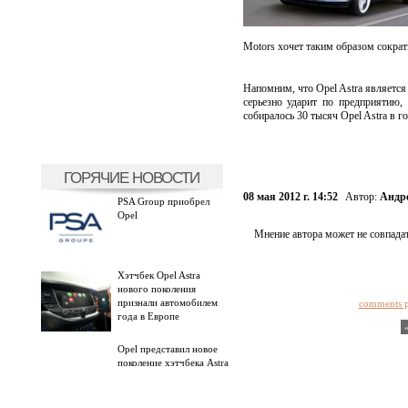
Motors хочет таким образом сократ
Напомним, что Opel Astra являетс
серьезно ударит по предприятию,
собиралось 30 тысяч Opel Astra в 
ГОРЯЧИЕ НОВОСТИ
08 мая 2012 г. 14:52
Автор:
Андр
PSA Group приобрел
Opel
Мнение автора может не совпадат
Хэтчбек Opel Astra
нового поколения
признали автомобилем
comments 
года в Европе
Оpel представил новое
поколение хэтчбека Astra