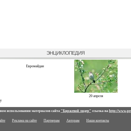
ЭНЦИКЛОПЕДИЯ
Евромайдан
20 апреля
у
ном использовании материалов сайта
"Биржевой лидер"
ссылка на
http://www.pro
айте
Реклама на сайте
Партнерам
Авторам
Наши контакты