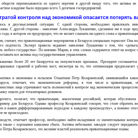
 обществ переписываются из одного перечня в другой ввиду того, что активы не
астное владение было передано всего 5 десятков госпредприятий.
тратой контроля над экономикой опасается потерять в
алось в двусмысленной ситуации. С одной стороны, необходимо привлекать инв
ланы. С другой стороны - заявление Александра Лукашенко, сделанное им в ходе пре
года, в котором он предупредил, что не желает слышать ни одного слова о приватизаци
, считает, что приватизационные мероприятия в Беларуси специально тормозят. Она пол
го подтекста. Эксперт привела недавнее заявление Лукашенко о том, что «деньги
ть любого государства». По мнению Марин, в этих словах содержится ответ на вопрос 
оставить все активы под государственным управлением.
кашенко более 20 лет базируется на популистских призывах. Президент соглашается
циальных гарантий и рабочих мест, несмотря на то, что оптимизация предполагает 
тики и экономики в польском Ольштыне Петр Козаржевский, занимавшийся какое
аруси, отмечает, что экономические реформы, в том числе и приватизация, об
жностные лица утрачивают часть полномочий в контроле над экономическим процессом
ынку опасен для тоталитарных режимов.
рочего, полагает, что приватизация, аналогичная российской, которая обусловила
пример для Беларуси. Однако профессор Козаржевский говорит, что стоит обратить в
ен и важен дифференцированным подходом к каждому производству», а помимо этого
не не происходило.
водств, отмечает профессор, необходимо найти вкладчиков со значительными матер
а также с хорошими каналами сбыта. Активы небольших заводов следует передават
ю Петра Козаржевского, это желание властей реализовать приватизационные планы.