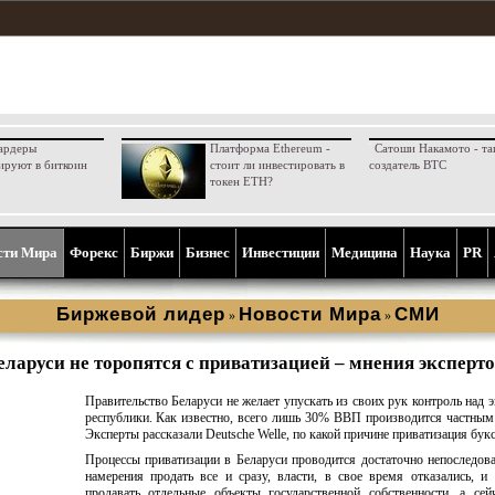
ардеры
Платформа Ethereum -
Сатоши Накамото - та
ируют в биткоин
стоит ли инвестировать в
создатель BTC
токен ETH?
сти Мира
Форекс
Биржи
Бизнес
Инвестиции
Медицина
Наука
PR
Биржевой лидер
Новости Мира
СМИ
»
»
ларуси не торопятся с приватизацией – мнения эксперт
Правительство Беларуси не желает упускать из своих рук контроль над 
республики. Как известно, всего лишь 30% ВВП производится частным
Эксперты рассказали Deutsche Welle, по какой причине приватизация букс
Процессы приватизации в Беларуси проводится достаточно непоследова
намерения продать все и сразу, власти, в свое время отказались, и
продавать отдельные объекты государственной собственности, а сей