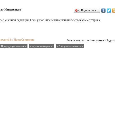
ат Изнуренков
Поделиться…
ь с мнением редакции. Если у Вас иное мнение напишите его в комментариях.
powered by HyperComments
Возник вопрос по теме статьи - Задать
« Предыдущая новость «
» Архив категории «
» Следующая новость »