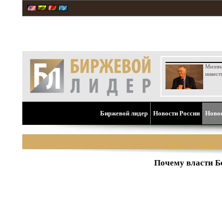
Милли
инвест
Биржевой лидер
Новости России
Ново
Почему власти Бе