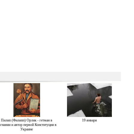
Пилип (Филипп) Орлик - гетман в
19 января
згнании и автор первой Конституции в
Украине