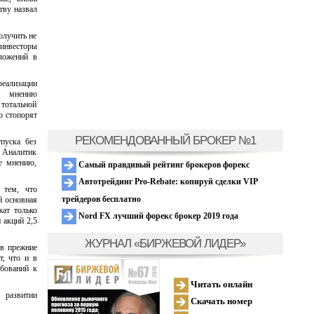
тву назвал
олучить не
инвесторы
ложений в
еализации
По мнению
 тотальной
о стопорят
РЕКОМЕНДОВАННЫЙ БРОКЕР №1
пуска без
. Аналитик
ее мнению,
Самый правдивый рейтинг брокеров форекс
Автотрейдинг Pro-Rebate: копируй сделки VIP
 тем, что
трейдеров бесплатно
й основная
жат только
Nord FX лучший форекс брокер 2019 года
 акций 2,5
ЖУРНАЛ «БИРЖЕВОЙ ЛИДЕР»
 в прежние
т, что и в
ебований к
Читать онлайн
 развитии
Скачать номер