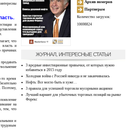
Архив номеров
 интересны
Партнерам
Количество загрузок:
ласть.
10698824
естиции и
дставления
и.
агает, что
, власть и
о причинах
ЖУРНАЛ, ИНТЕРЕСНЫЕ СТАТЬИ
 продавать
3 вредные инвестиционные привычки, от которых нужно
увольнение
избавиться в 2015 году
Холодная война с Россией никогда и не заканчивалась
-то время
Нефть: Все могло быть и хуже…
язательно
. Поэтому,
3 правила для успешной торговли мусорными акциями
Лучший вариант для убыточных торговых позиций на рынке
Форекс
 появление
нимание на
, тем, что
иальными и
ь трудовым