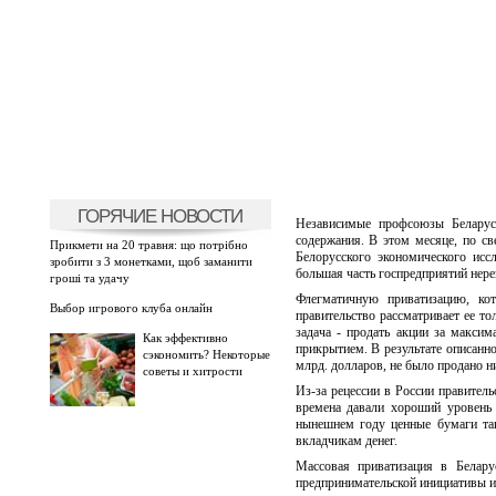
ГОРЯЧИЕ НОВОСТИ
Независимые профсоюзы Беларус
содержания. В этом месяце, по св
Прикмети на 20 травня: що потрібно
Белорусского экономического исс
зробити з 3 монетками, щоб заманити
большая часть госпредприятий нере
гроші та удачу
Флегматичную приватизацию, кот
Выбор игрового клуба онлайн
правительство рассматривает ее то
задача - продать акции за макси
Как эффективно
прикрытием. В результате описанно
сэкономить? Некоторые
млрд. долларов, не было продано ни
советы и хитрости
Из-за рецессии в России правител
времена давали хороший уровень 
нынешнем году ценные бумаги так
вкладчикам денег.
Массовая приватизация в Белар
предпринимательской инициативы и