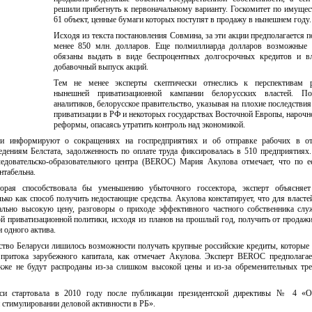
решили прибегнуть к первоначальному варианту. Госкомитет по имущес
61 объект, ценные бумаги которых поступят в продажу в нынешнем году.
Исходя из текста постановления Совмина, за эти акции предполагается п
менее 850 млн. долларов. Еще полмиллиарда долларов возможные 
обязаны выдать в виде беспроцентных долгосрочных кредитов и в
добавочный выпуск акций.
Тем не менее эксперты скептически отнеслись к перспективам р
нынешней приватизационной кампании белорусских властей. 
аналитиков, белорусское правительство, указывая на плохие последствия
приватизации в РФ и некоторых государствах Восточной Европы, нарочн
реформы, опасаясь утратить контроль над экономикой.
и информируют о сокращениях на госпредприятиях и об отправке рабочих в от
едениям Белстата, задолженность по оплате труда фиксировалась в 510 предприятиях
ледовательско-образовательного центра (BEROC) Мария Акулова отмечает, что по 
нтабельна.
орая способствовала бы уменьшению убыточного госсектора, эксперт объясняет
лько как способ получить недостающие средства. Акулова констатирует, что для власте
мально высокую цену, разговоры о приходе эффективного частного собственника слу
й приватизационной политики, исходя из планов на прошлый год, получить от продажи
 одного актива.
ьство Беларуси лишилось возможности получать крупные российские кредиты, которые
притока зарубежного капитала, как отмечает Акулова. Эксперт BEROC предполагае
же не будут распроданы из-за слишком высокой цены и из-за обременительных тр
уси стартовала в 2010 году после публикации президентской директивы № 4 «О
 стимулировании деловой активности в РБ».