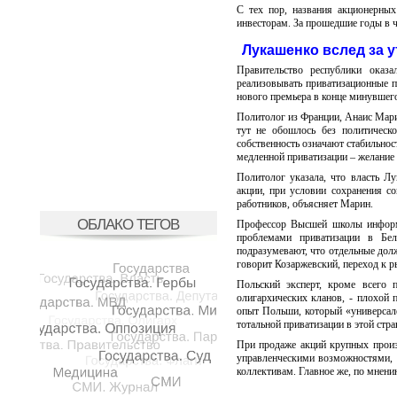
С тех пор, названия акционерных
инвесторам. За прошедшие годы в ч
Лукашенко вслед за у
Правительство республики оказ
реализовывать приватизационные п
нового премьера в конце минувшего 
Политолог из Франции, Анаис Марин
тут не обошлось без политическо
собственность означают стабильнос
медленной приватизации – желание 
Политолог указала, что власть Лу
акции, при условии сохранения со
работников, объясняет Марин.
ОБЛАКО ТЕГОВ
Профессор Высшей школы информа
проблемами приватизации в Бел
подразумевают, что отдельные дол
говорит Козаржевский, переход к р
Польский эксперт, кроме всего п
олигархических кланов, - плохой 
опыт Польши, который «универсал
тотальной приватизации в этой стра
При продаже акций крупных произ
управленческими возможностями, 
коллективам. Главное же, по мнени