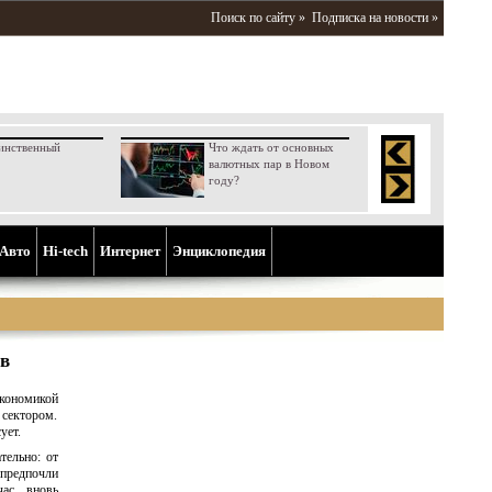
Поиск по сайту »
Подписка на новости »
инственный
Что ждать от основных
валютных пар в Новом
году?
Aвто
Hi-tech
Интернет
Энциклопедия
ов
экономикой
 сектором.
ует.
тельно: от
 предпочли
час, вновь