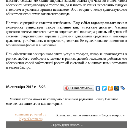
никакого смысла. Не хватит мировых запасов золота для чеканки монет, чтобы
обеспечить международную торговлю, да и никто не станет перевозить сундуки
с золотом в условиях кризиса на планете. Это говорит о конце существующего
общественного и технологического уклада.
Но такой сценарий не является неизбежным.
Еще с 80-х годов прошлого века в
экономике существует такое явление как «частные деньги».
Частная
денежная система является частью национальной или наднациональной денежной
системы, существующей наравне с другими денежными средствами, имеющей
цельность, устойчивость и открытость, эмитент. Ее существование возможно в
безналичной форме и в наличной.
При обеспечении электронного учета услуг и товаров, которые производятся в
рамках любого сообщества, можно в рамках данной технологии добиться его
обеспечения своей собственной расчетной системой, с минимальными затратами
и весьма быстро.
05 сентября 2012 г. 15:23
Поделиться…
Мнение автора может не совпадать с мнением редакции. Если у Вас иное
мнение напишите его в комментариях.
comments powered by
Возник вопрос по теме статьи - Задать вопрос »
HyperComments
« Предыдущая новость «