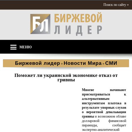
Поиск по сайту »
МЕНЮ
Биржевой лидер
Новости Мира
СМИ
»
»
Поможет ли украинской экономике отказ от
гривны
Многие начинают
присматриваться к
альтернативным
инструментам платежа в
результате упорных слухов
о вероятной девальвации
гривны
и возможном облаве
долларовой финансовой
пирамиды, сообщает
экспертно-аналитический