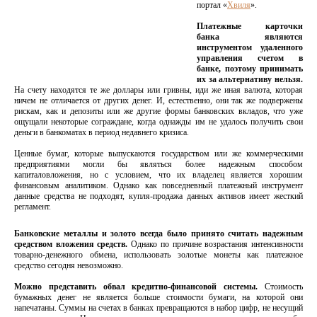
портал «
Хвиля
».
Платежные карточки
банка являются
инструментом удаленного
управления счетом в
банке, поэтому принимать
их за альтернативу нельзя.
На счету находятся те же доллары или гривны, иди же иная валюта, которая
ничем не отличается от других денег. И, естественно, они так же подвержены
рискам, как и депозиты или же другие формы банковских вкладов, что уже
ощущали некоторые сограждане, когда однажды им не удалось получить свои
деньги в банкоматах в период недавнего кризиса.
Ценные бумаг, которые выпускаются государством или же коммерческими
предприятиями могли бы являться более надежным способом
капиталовложения, но с условием, что их владелец является хорошим
финансовым аналитиком. Однако как повседневный платежный инструмент
данные средства не подходят, купля-продажа данных активов имеет жесткий
регламент.
Банковские металлы и золото всегда было принято считать надежным
средством вложения средств.
Однако по причине возрастания интенсивности
товарно-денежного обмена, использовать золотые монеты как платежное
средство сегодня невозможно.
Можно представить обвал кредитно-финансовой системы.
Стоимость
бумажных денег не является больше стоимости бумаги, на которой они
напечатаны. Суммы на счетах в банках превращаются в набор цифр, не несущий