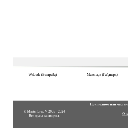
Weltrade (Велтрейд)
Макспарк (Гайдпарк)
При полном или частич
© Masterforex-V 2005 - 2024
О с
Все права защищены.