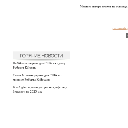
Мнение автора может не совпадат
comments 
ГОРЯЧИЕ НОВОСТИ
Найбільша загроза для США на думку
Роберта Кійосакі
Самая большая угроза для США по
мнению Роберта Кийосаки
Білий дім переглянув прогноз дефіциту
бюджету на 2023 рік.