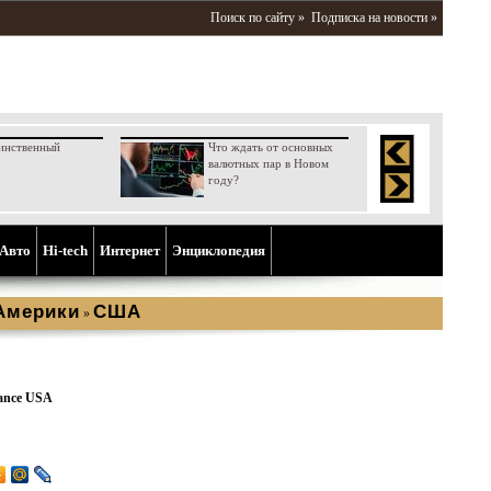
Поиск по сайту »
Подписка на новости »
инственный
Что ждать от основных
валютных пар в Новом
году?
Aвто
Hi-tech
Интернет
Энциклопедия
Америки
США
»
lance USA