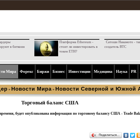
ардеры
Платформа Ethereum -
Сатоши Накамото - та
ируют в биткоин
стоит ли инвестировать в
создатель BTC
токен ETH?
сти Мира
Форекс
Биржи
Бизнес
Инвестиции
Медицина
Наука
PR
дер
Новости Мира
Новости Северной и Южной 
»
»
Торговый баланс США
у времени, будет опубликована информация по торговому балансу США - Trade Ba
Поделиться…