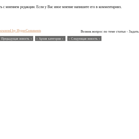
ь с мнением редакции. Если у Вас иное мнение напишите его в комментариях.
powered by HyperComments
Возник вопрос по теме статьи - Задать
« Предыдущая новость «
» Архив категории «
» Следующая новость »