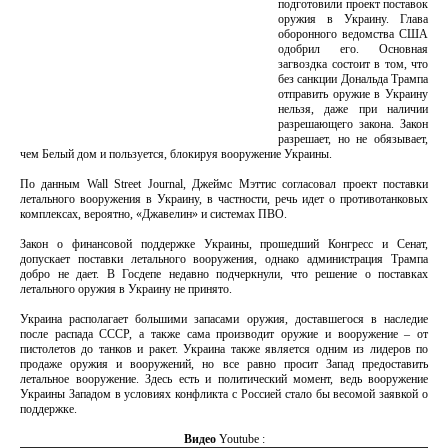
подготовили проект поставок
оружия в Украину. Глава
оборонного ведомства США
одобрил его. Основная
загвоздка состоит в том, что
без санкции Дональда Трампа
отправить оружие в Украину
нельзя, даже при наличии
разрешающего закона. Закон
разрешает, но не обязывает,
чем Белый дом и пользуется, блокируя вооружение Украины.
По данным Wall Street Journal, Джеймс Мэттис согласовал проект поставки
летального вооружения в Украину, в частности, речь идет о противотанковых
комплексах, вероятно, «Джавелин» и системах ПВО.
Закон о финансовой поддержке Украины, прошедший Конгресс и Сенат,
допускает поставки летального вооружения, однако администрация Трампа
добро не дает. В Госдепе недавно подчеркнули, что решение о поставках
летального оружия в Украину не принято.
Украина располагает большими запасами оружия, доставшегося в наследие
после распада СССР, а также сама производит оружие и вооружение – от
пистолетов до танков и ракет. Украина также является одним из лидеров по
продаже оружия и вооружений, но все равно просит Запад предоставить
летальное вооружение. Здесь есть и политический момент, ведь вооружение
Украины Западом в условиях конфликта с Россией стало бы весомой заявкой о
поддержке.
Видео
Youtube :