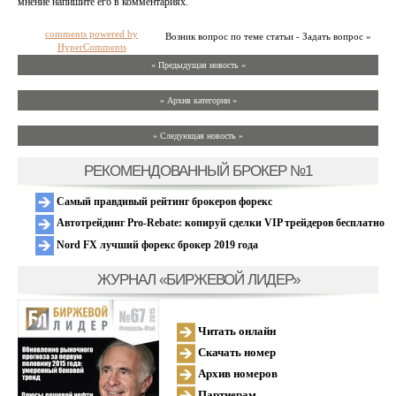
мнение напишите его в комментариях.
comments powered by
Возник вопрос по теме статьи - Задать вопрос »
HyperComments
« Предыдущая новость «
» Архив категории «
» Следующая новость »
РЕКОМЕНДОВАННЫЙ БРОКЕР №1
Самый правдивый рейтинг брокеров форекс
Автотрейдинг Pro-Rebate: копируй сделки VIP трейдеров бесплатно
Nord FX лучший форекс брокер 2019 года
ЖУРНАЛ «БИРЖЕВОЙ ЛИДЕР»
Читать онлайн
Скачать номер
Архив номеров
Партнерам