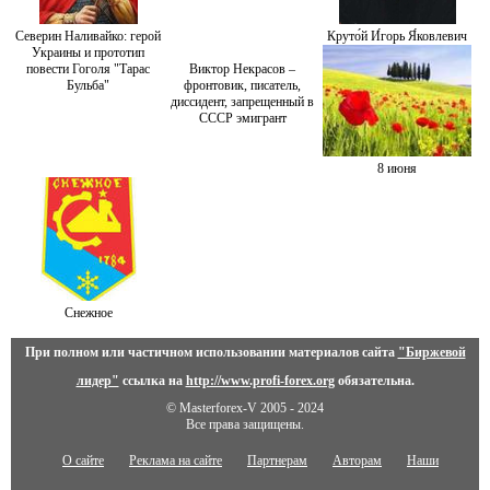
Северин Наливайко: герой
Круто́й И́горь Я́ковлевич
Украины и прототип
повести Гоголя "Тарас
Виктор Некрасов –
Бульба"
фронтовик, писатель,
диссидент, запрещенный в
СССР эмигрант
8 июня
Снежное
При полном или частичном использовании материалов сайта
"Биржевой
лидер"
ссылка на
http://www.profi-forex.org
обязательна.
© Masterforex-V 2005 - 2024
Все права защищены.
О сайте
Реклама на сайте
Партнерам
Авторам
Наши