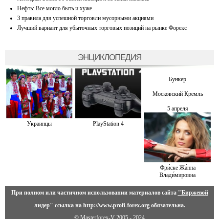
Нефть: Все могло быть и хуже…
3 правила для успешной торговли мусорными акциями
Лучший вариант для убыточных торговых позиций на рынке Форекс
ЭНЦИКЛОПЕДИЯ
Бункер
Московский Кремль
5 апреля
Украинцы
PlayStation 4
Фри́ске Жа́нна
Влади́мировна
При полном или частичном использовании материалов сайта
"Биржевой
лидер"
ссылка на
http://www.profi-forex.org
обязательна.
© Masterforex-V 2005 - 2024