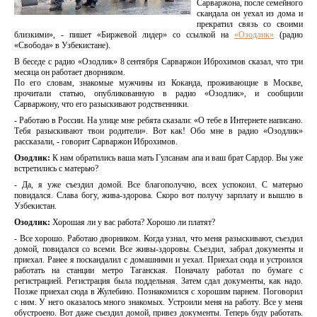
Сарваржона, после семейного
скандала он уехал из дома и
прекратил связь со своими
близкими», - пишет «Биржевой лидер» со ссылкой на
«Озодлик»
(радио
«Свобода» в Узбекистане).
В беседе с радио «Озодлик» 8 сентября Сарваржон Иброхимов сказал, что три
месяца он работает дворником.
По его словам, знакомые мужчины из Коканда, проживающие в Москве,
прочитали статью, опубликованную в радио «Озодлик», и сообщили
Сарваржону, что его разыскивают родственники.
- Работаю в России. На улице мне ребята сказали: «О тебе в Интернете написано.
Тебя разыскивают твои родители». Вот как! Обо мне в радио «Озодлик»
рассказали, - говорит Сарваржон Иброхимов.
Озодлик:
К нам обратились ваша мать Гулсанам апа и ваш брат Сардор. Вы уже
встретились с матерью?
- Да, я уже съездил домой. Все благополучно, всех успокоил. С матерью
повидался. Слава богу, жива-здорова. Скоро вот получу зарплату и вышлю в
Узбекистан.
Озодлик:
Хорошая ли у вас работа? Хорошо ли платят?
- Все хорошо. Работаю дворником. Когда узнал, что меня разыскивают, съездил
домой, повидался со всеми. Все живы-здоровы. Съездил, забрал документы и
приехал. Ранее я поскандалил с домашними и уехал. Приехал сюда и устроился
работать на станции метро Таганская. Поначалу работал по бумаге с
регистрацией. Регистрация была поддельная. Затем сдал документы, как надо.
Позже приехал сюда в Жулебино. Познакомился с хорошим парнем. Поговорил
с ним. У него оказалось много знакомых. Устроили меня на работу. Все у меня
обустроено. Вот даже съездил домой, привез документы. Теперь буду работать.