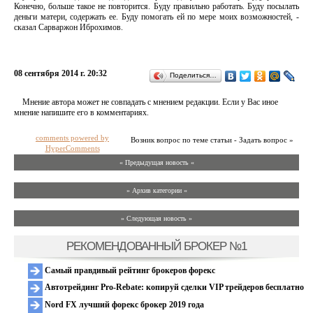
Конечно, больше такое не повторится. Буду правильно работать. Буду посылать
деньги матери, содержать ее. Буду помогать ей по мере моих возможностей, -
сказал Сарваржон Иброхимов.
08 сентября 2014 г. 20:32
Поделиться…
Мнение автора может не совпадать с мнением редакции. Если у Вас иное
мнение напишите его в комментариях.
comments powered by
Возник вопрос по теме статьи - Задать вопрос »
HyperComments
« Предыдущая новость «
» Архив категории «
» Следующая новость »
РЕКОМЕНДОВАННЫЙ БРОКЕР №1
Самый правдивый рейтинг брокеров форекс
Автотрейдинг Pro-Rebate: копируй сделки VIP трейдеров бесплатно
Nord FX лучший форекс брокер 2019 года