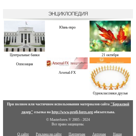
ЭНЦИКЛОПЕДИЯ
Юань евро
Центральные банки
21 октября
Оппозиция
Arsenal-FX
Одноклассники друзья
При полном или частичном использовании материалов сайта
"Биржевой
лидер"
ссылка на
http://www.profi-forex.org
обязательна.
© Masterforex-V 2005 - 2024
Все права защищены.
О сайте
Реклама на сайте
Партнерам
Авторам
Наши