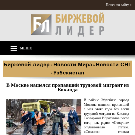
Поиск по сайту »
МЕНЮ
Биржевой лидер
Новости Мира
Новости СНГ
»
»
Узбекистан
»
В Москве нашелся пропавший трудовой мигрант из
Коканда
В районе Жулебино города
Москвы нашелся пропавший
с мая этого года без вести
трудовой мигрант из Коканда
Сарваржон Иброхимов после
того, как радио «Озодлик»
опубликовало статью.
«Согласно словам