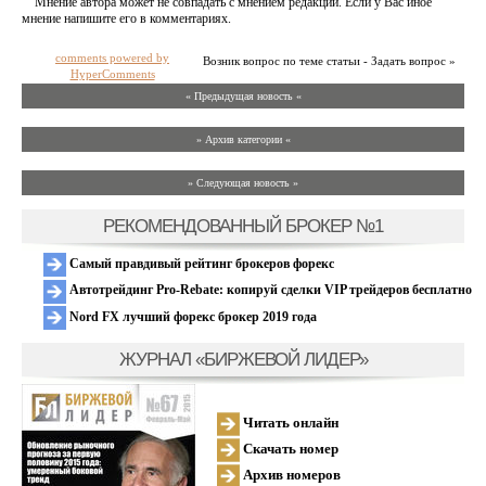
Мнение автора может не совпадать с мнением редакции. Если у Вас иное
мнение напишите его в комментариях.
comments powered by
Возник вопрос по теме статьи - Задать вопрос »
HyperComments
« Предыдущая новость «
» Архив категории «
» Следующая новость »
РЕКОМЕНДОВАННЫЙ БРОКЕР №1
Самый правдивый рейтинг брокеров форекс
Автотрейдинг Pro-Rebate: копируй сделки VIP трейдеров бесплатно
Nord FX лучший форекс брокер 2019 года
ЖУРНАЛ «БИРЖЕВОЙ ЛИДЕР»
Читать онлайн
Скачать номер
Архив номеров