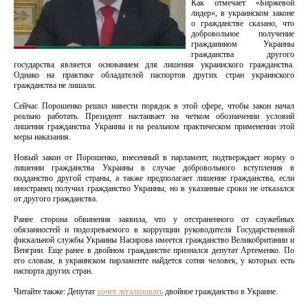
Как отмечает «Биржевой
лидер», в украинском законе
о гражданстве сказано, что
добровольное получение
гражданином Украины
гражданства другого
государства является основанием для лишения украинского гражданства.
Однако на практике обладателей паспортов других стран украинского
гражданства не лишали.
Сейчас Порошенко решил навести порядок в этой сфере, чтобы закон начал
реально работать. Президент настаивает на четком обозначении условий
лишения гражданства Украины и на реальном практическом применении этой
меры наказания.
Новый закон от Порошенко, внесенный в парламент, подтверждает норму о
лишении гражданства Украины в случае добровольного вступления в
подданство другой страны, а также предполагает лишение гражданства, если
иностранец получил гражданство Украины, но в указанные сроки не отказался
от другого гражданства.
Ранее сторона обвинения заявила, что у отстраненного от служебных
обязанностей и подозреваемого в коррупции руководителя Государственной
фискальной службы Украины Насирова имеется гражданство Великобритании и
Венгрии. Еще ранее в двойном гражданстве признался депутат Артеменко. По
его словам, в украинском парламенте найдется сотня человек, у которых есть
паспорта других стран.
Читайте также: Депутат
хочет легализовать
двойное гражданство в Украине.