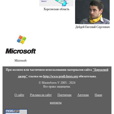
Хорезмская область
Дейдей Евгений Сергеевич
Microsoft
При полном или частичном использовании материалов сайта
"Биржевой
лидер"
ссылка на
http://www.profi-forex.org
обязательна.
© Masterforex-V 2005 - 2024
Все права защищены.
О сайте
Реклама на сайте
Партнерам
Авторам
Наши
контакты