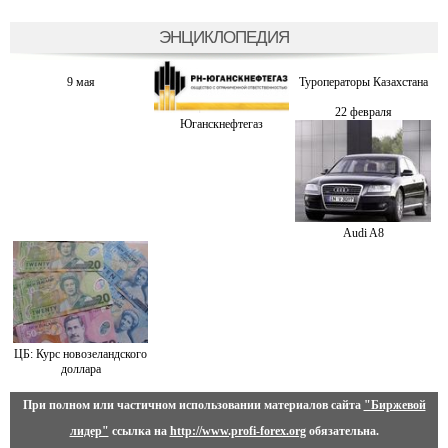
ЭНЦИКЛОПЕДИЯ
9 мая
Туроператоры Казахстана
22 февраля
Юганскнефтегаз
Audi A8
ЦБ: Курс новозеландского
доллара
При полном или частичном использовании материалов сайта
"Биржевой
лидер"
ссылка на
http://www.profi-forex.org
обязательна.