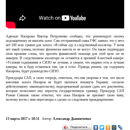
Адвокат Насирова Виктор Петруненко сообщил, что рекомендует своему
подзащитному не вносить залог. Сам отстраненный глава ГФС заявил, что у него
нет 100 млн. гривен для залога: «Я сейчас еду в следственный изолятор. У меня
нет такой суммы, поэтому физически внести ее не могу». Он также подтвердил
свои прежние слова, что просить финансовой помощи для этой цели он не
намерен. В следственном изоляторе он останется в прежней 4-местной камере:
«Условия содержания в СИЗО не лучшие, я уверен, что видимо есть и лучшие
камеры, но я буду оставаться там, где я есть». Правда, решать, где содержать
Насирова, будет руководство СИЗО.
Прокуроры САП, в свою очередь, отметили, что они уверены в том, что после
внесения залога Насиров не будет пытаться покинуть Украину: согласно
действующему законодательству, подозреваемый должен сдать все документы,
которые позволяют ему пересечь государственную границу. Прокурор САП
Роман Симкив также отметил, что пока Насиров не признает свою вину,
поэтому вести с ним переговоры о сделке со следствием преждевременно.
13 марта 2017 г. 18:51
Автор:
Александр Дынниченко
Поделиться…