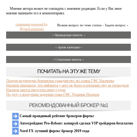
Мнение автора может не совпадать с мнением редакции. Если у Вас иное
мнение напишите его в комментариях.
comments powered by
Возник вопрос по теме статьи - Задать вопрос »
HyperComments
« Предыдущая новость «
» Архив категории «
» Следующая новость »
ПОЧИТАТЬ НА ЭТУ ЖЕ ТЕМУ
Лондон подтвердил британское гражданство экс-главы ГФС Насирова
Насиров признался, что инфаркта у него не было и операцию ему не проводили
Насиров рвется предстать перед судом
По делу о коррупции задержан глава ГФС Украины Насиров
РЕКОМЕНДОВАННЫЙ БРОКЕР №1
Самый правдивый рейтинг брокеров форекс
Автотрейдинг Pro-Rebate: копируй сделки VIP трейдеров бесплатно
Nord FX лучший форекс брокер 2019 года