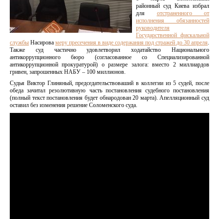
районный суд Киева избрал
для
отстраненного от
исполнения обязанностей
руководителя
Государственной фискальной
службы
Насирова
меру пресечения в виде содержания под стражей до 30 апреля
.
Также суд частично удовлетворил ходатайство Национального
антикоррупционного бюро (согласованное со Специализированной
антикоррупционной прокуратурой) о размере залога: вместо 2 миллиардов
гривен, запрошенных НАБУ – 100 миллионов.
Судья Виктор Глиняный, председательствоваший в коллегии из 5 судей, после
обеда зачитал резолютивную часть постановления судебного постановления
(полный текст постановления будет обнародован 20 марта). Апелляционный суд
оставил без изменения решение Соломенского суда.