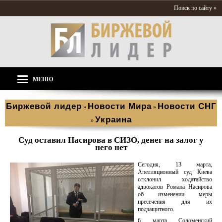
Поиск по сайту »
МЕНЮ
Биржевой лидер
Новости Мира
Новости СНГ
»
»
Украина
»
Суд оставил Насирова в СИЗО, денег на залог у
него нет
Сегодня, 13 марта,
Апелляционный суд Киева
отклонил ходатайство
адвокатов Романа Насирова
об изменении меры
пресечения для их
подзащитного.
6 марта Соломенский