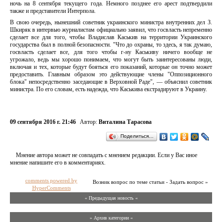
ночь на 8 сентября текущего года. Немного позднее его арест подтвердили
также и представители Интерпола.
В свою очередь, нынешний советник украинского министра внутренних дел З.
Шкиряк в интервью журналистам официально заявил, что госвласть непременно
сделает все для того, чтобы Владислав Каськив на территории Украинского
государства был в полной безопасности. "Что до охраны, то здесь, я так думаю,
госвласть сделает все, для того чтобы г-ну Каськиву ничего вообще не
угрожало, ведь мы хорошо понимаем, что могут быть заинтересованы люди,
включая и тех, которые будут бояться его показаний, которые он точно может
предоставить. Главным образом это действующие члены "Оппозиционного
блока" непосредственно заседающие в Верховной Раде", — объяснил советник
министра. По его словам, есть надежда, что Каськива екстрадируют в Украину.
09 сентября 2016 г. 21:46
Автор:
Виталина Тарасова
Поделиться…
Мнение автора может не совпадать с мнением редакции. Если у Вас иное
мнение напишите его в комментариях.
comments powered by
Возник вопрос по теме статьи - Задать вопрос »
HyperComments
« Предыдущая новость «
» Архив категории «