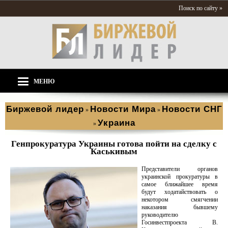
Поиск по сайту »
МЕНЮ
Биржевой лидер
Новости Мира
Новости СНГ
»
»
Украина
»
Генпрокуратура Украины готова пойти на сделку с
Каськивым
Представители органов
украинской прокуратуры в
самое ближайшее время
будут ходатайствовать о
некотором смягчении
наказания бывшему
руководителю
Госинвестпроекта В.