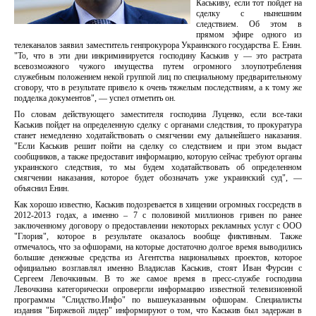
Каськиву, если тот пойдет на
сделку с нынешним
следствием. Об этом в
прямом эфире одного из
телеканалов заявил заместитель генпрокурора Украинского государства Е. Енин.
"То, что в эти дни инкриминируется господину Каськив у — это растрата
всевозможного чужого имущества путем огромного злоупотребления
служебным положением некой группой лиц по специальному предварительному
сговору, что в результате привело к очень тяжелым последствиям, а к тому же
подделка документов", — успел отметить он.
По словам действующего заместителя господина Луценко, если все-таки
Каськив пойдет на определенную сделку с органами следствия, то прокуратура
станет немедленно ходатайствовать о смягчении ему дальнейшего наказания.
"Если Каськив решит пойти на сделку со следствием и при этом выдаст
сообщников, а также предоставит информацию, которую сейчас требуют органы
украинского следствия, то мы будем ходатайствовать об определенном
смягчении наказания, которое будет обозначать уже украинский суд", —
объяснил Енин.
Как хорошо известно, Каськив подозревается в хищении огромных госсредств в
2012-2013 годах, а именно – 7 с половиной миллионов гривен по ранее
заключенному договору о предоставлении некоторых рекламных услуг с ООО
"Глория", которое в результате оказалось вообще фиктивным. Также
отмечалось, что за офшорами, на которые достаточно долгое время выводились
большие денежные средства из Агентства национальных проектов, которое
официально возглавлял именно Владислав Каськив, стоят Иван Фурсин с
Сергеем Левочкиным. В то же самое время в пресс-службе господина
Левочкина категорически опровергли информацию известной телевизионной
программы "Слидство.Инфо" по вышеуказанным офшорам. Специалисты
издания "Биржевой лидер" информируют о том, что Каськив был задержан в