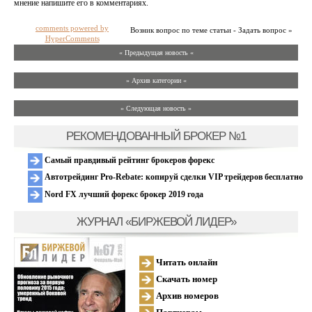
мнение напишите его в комментариях.
comments powered by
Возник вопрос по теме статьи - Задать вопрос »
HyperComments
« Предыдущая новость «
» Архив категории «
» Следующая новость »
РЕКОМЕНДОВАННЫЙ БРОКЕР №1
Самый правдивый рейтинг брокеров форекс
Автотрейдинг Pro-Rebate: копируй сделки VIP трейдеров бесплатно
Nord FX лучший форекс брокер 2019 года
ЖУРНАЛ «БИРЖЕВОЙ ЛИДЕР»
Читать онлайн
Скачать номер
Архив номеров