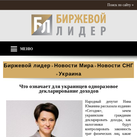
Поиск по сайту »
МЕНЮ
Биржевой лидер
Новости Мира
Новости СНГ
»
»
Украина
»
Что означает для украинцев одноразовое
декларирование доходов
Народный депутат Нина
Южанина рассказала изданию
«Сегодня», зачем
украинским гражданам
декларировать доходы, как
налоговики будут
контролировать законность
трат физических лиц, какие