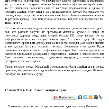
При этом она подчеркнула, что государству следует переходить к пониманию
того, что если кто-то тратит намного больше, нежели официально зарабатывает,
то это становится подозрительным. И контроль, предложенный в одном из
проектов законов, будет основан на методах контроля растрат. Это означает, что
со следующего года контролирующие органы будут обращать внимание лишь на
те растраты граждан, если при разовой неделимой покупке они превышают 150
тысяч гривен.
«То есть человек может делать покупки ежемесячно даже на миллион, однако
если его разовые покупки не превышают указанной суммы. И когда им
покупается дорогая вещь, цена которой больше 150 тысяч гривен, то эта
информация обязательно поступит в налоговую. А в конце года у ГФС будет
возможность сравнивать доходы гражданина и его расходы. Для такого анализа
у них должна быть вся история – активы, сбережения и так далее. Будут
накапливаться файлы данных по физическим лицам. Там главным документом
окажется одноразовая декларация о сбережениях и активах. Помимо этого, там
будет указано и недвижимое, и движимое имущество, которое имеется в
реестрах», - отмечает нардеп.
Также, согласно словам Южаниной в мероприятии будут задействованы только
граждане, которые имеют средства более миллиона гривен (порядка 40 тысяч
долларов по нынешнему курсу.
17 июня 2016 г. 15:58
Автор:
Екатерина Кравец
Поделиться…
Мнение автора может не совпадать с мнением редакции. Если у Вас иное