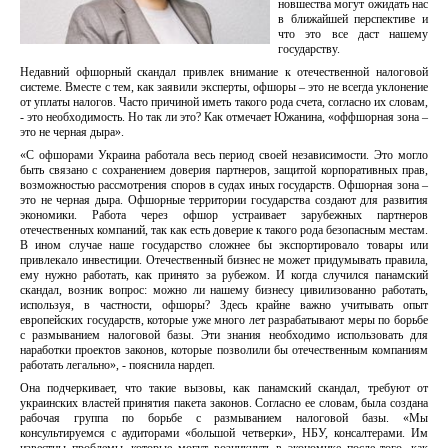
новшества могут ожидать нас
в ближайшей перспективе и
что это все даст нашему
государству.
Недавний офшорный скандал привлек внимание к отечественной налоговой
системе. Вместе с тем, как заявили эксперты, офшоры – это не всегда уклонение
от уплаты налогов. Часто причиной иметь такого рода счета, согласно их словам,
- это необходимость. Но так ли это? Как отмечает Южанина, «оффшорная зона –
это не черная дыра».
«С офшорами Украина работала весь период своей независимости. Это могло
быть связано с сохранением доверия партнеров, защитой корпоративных прав,
возможностью рассмотрения споров в судах иных государств. Офшорная зона –
это не черная дыра. Офшорные территории государства создают для развития
экономики. Работа через офшор устраивает зарубежных партнеров
отечественных компаний, так как есть доверие к такого рода безопасным местам.
В ином случае наше государство сложнее бы экспортировало товары или
привлекало инвестиции. Отечественный бизнес не может придумывать правила,
ему нужно работать, как принято за рубежом. И когда случился панамский
скандал, возник вопрос: можно ли нашему бизнесу цивилизованно работать,
используя, в частности, офшоры? Здесь крайне важно учитывать опыт
европейских государств, которые уже много лет разрабатывают меры по борьбе
с размыванием налоговой базы. Эти знания необходимо использовать для
наработки проектов законов, которые позволили бы отечественным компаниям
работать легально», - пояснила нардеп.
Она подчеркивает, что такие вызовы, как панамский скандал, требуют от
украинских властей принятия пакета законов. Согласно ее словам, была создана
рабочая группа по борьбе с размыванием налоговой базы. «Мы
консультируемся с аудиторами «большой четверки», НБУ, консалтерами. Им