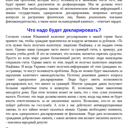
известны проблемы, которые могут возникнуть в экономике после того, как
будет принят пакет документов по деофшоризации. Мы не должны этого
допустить. Нам необходимы законы об автоматическом обмене информацией с
иными государствами, одноразовом декларировании, непрямых методах
контроля за растратами физических лиц. Важно реализовать лояльное
финзаконодательство, а также налог на выведенный капитал», - отмечает нардеп.
Что надо будет декларировать?
Согласно словам Южаниной валютное регулирование в нашей стране было
принято так, чтобы граждане практически не владели активами за рубежом. «То
есть нужно было получать валютную лицензию Нацбанка, а их выдано очень
мало. Однако наши граждане часто имеют за границей счета, к примеру, для
оплаты учебы детей. И это не означает, что человек пытается спрятать средства.
Просто во всем мире развит безналичный расчет, поэтому люди вынуждены
открывать счета. Однако никто из этих людей не получал валютную лицензию
Нацбанка. И когда Украина станет получать информацию об этих гражданах из-
за границы, то могут возникнуть проблемы. Ведь их можно будет наказывать за
нарушение валютного законодательства. Поэтому решением данного вопроса
станет одноразовое декларирование. Люди будут иметь возможность
декларировать все, что имеют за границей. Многие граждане давно получают
большие заработные платы в конвертах. И, возможно, такие накопления
находятся дома. При этом человек может не знать, что с этих сумм уплачены
налоги. Поэтому эти люди должны начать жизнь с нуля, когда над ними не будет
висеть ответственность за не заплаченные налоги. Возможно, кто-то из них
пойдет работать на госслужбу. А если у нас действуют антикоррупционные
законы, то все тайное может оказаться явным. Однако необходимо понимать,
что цель одноразового декларирования не фискальная. Надо дать возможность
гражданам добровольно заявить, с каких активов они желают заплатить налоги»,
- пояснила народный депутат.