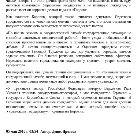
числах ноября. По этой причине фактически мало что изменится, я опять буду
являться советником. Украинское государство я не планирую покидать», –
рассказывает он корреспондентам издания «Гордон».
Как полагает Боровик, который также считается депутатом Одесского
городского совета, «позитивный момент» состоит в том, что после отставки он
получит возможность заниматься политической деятельностью.
«По новым законам о государственной службе государственные служащие не
способны заниматься политической работой. После ухода с обязанностей я
способен присутствовать на митингах и принимать участие в политических
дебатах. Я желаю сконцентрироваться на Одесском городском совете,
градоначальник Геннадий Труханов до сих пор управляет городом, имеется
задание его снять. Он бывший регионал, сепаратист, собственник офшоров.
Нереально изменить город, пока он находится у власти», – уверен советник
губернатора.
Он подчеркивает, что одна из причин его увольнения – то, что новый закон о
государственной службе, вступивший в силу с 1 мая текущего года, запрещает
должностным лицам иметь какое-либо гражданство, кроме украинского.
«У Труханова паспорт Российской Федерации, которую Верховная Рада
Украины признала государством-агрессором, а мое гражданство Германии –
государство Европейского Союза, в который стремится попасть Украина. В
Германии запрещается двойное гражданство, однако власти для меня сделали
исключение, немцы на это смотрят как на шаг, который способен помочь
Украинскому государству», – сравнивает Боровик.
05 мая 2016 г. 03:54
Автор:
Денис Дроздов