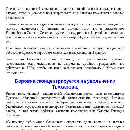
С его слов, причиной увольнения является новый закон о государственной
службе, который устанавливает запрет иметь еще какое-то гражданство помимо
украинского.
«Законом запрещено государственным служащим иметь какое-либо гражданство
помимо украинского. Я никогда не отрицал того, что я гражданином
Европейского Союза... Сегодня я ухожу с государственной службы и прекращаю
исполнять обязанности заместителя губернатора Одесской области», — говорит
он.
При этом Боровик остается советником Саакашвили и будет продолжать
работать в Одесском городском совете как внефракционный депутат.
Заместитель Саакашвили также уточняет, что правительство Германии
предоставило ему «исключение из запрета на двойное гражданство, что
действует в ФРГ», чтобы он имел возможность поработать в Украинском
государстве.
Боровик сконцентрируется на увольнении
Труханова.
Кроме того, бывший исполняемый обязанности заместителя руководителя
Одесской областной государственной администрации Александр Боровик
рассказал средствам массовой информации, что пока не желает покидать
Украинское государство и запланировал больше внимания уделять политической
работе, в том числе добиться отставки градоначальника Одессы Геннадия
Труханова.
«В команде губернатора Саакашвили огромную долю времени я являлся
советником, исполняемым обязанности заместителя я стал только в последних