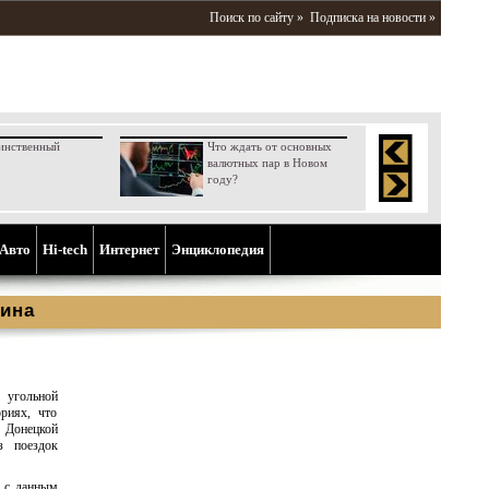
Поиск по сайту »
Подписка на новости »
инственный
Что ждать от основных
валютных пар в Новом
году?
Aвто
Hi-tech
Интернет
Энциклопедия
ина
угольной
риях, что
 Донецкой
з поездок
о с данным