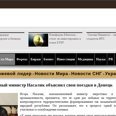
ардеры
Платформа Ethereum -
Сатоши Накамото - та
ируют в биткоин
стоит ли инвестировать в
создатель BTC
токен ETH?
сти Мира
Форекс
Биржи
Бизнес
Инвестиции
Медицина
Наука
PR
ржевой лидер
Новости Мира
Новости СНГ
Укра
»
»
»
ый министр Насалик объяснил свои поездки в Донецк
Игорь Насалик, новоназначенный министр энергетики и 
промышленности, признается, что не один раз побывал на террито
контролируются террористическими формированиями так называемой
народной республики. Он рассказывает, что в процессе одной и
участвовал в освобождении пленных.
«У меня проходили две поездки, которые имеют связь непосредственн