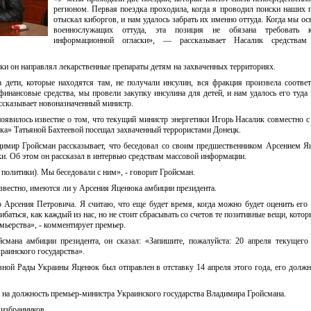
регионом. Первая поездка проходила, когда я проводил поиски наших 
отыскал киборгов, и нам удалось забрать их именно оттуда. Когда мы о
военнослужащих оттуда, эта позиция не обязана требовать к
информационной огласки», — рассказывает Насалик средствам
здки он направлял лекарственные препараты детям на захваченных территориях.
а дети, которые находятся там, не получали инсулин, вся фракция произвела соотв
инансовые средства, мы провели закупку инсулина для детей, и нам удалось его туда 
ссказывает новоназначенный министр.
появилось известие о том, что текущий министр энергетики Игорь Насалик совместно 
ка» Татьяной Бахтеевой посещал захваченный террористами Донецк.
димир Гройсман рассказывает, что беседовал со своим предшественником Арсением 
ики. Об этом он рассказал в интервью средствам массовой информации.
 политики). Мы беседовали с ним», - говорит Гройсман.
звестно, имеются ли у Арсения Яценюка амбиции президента.
 Арсения Петровича. Я считаю, что еще будет время, когда можно будет оценить ег
баться, как каждый из нас, но не стоит сбрасывать со счетов те позитивные вещи, котор
мьерства», - комментирует премьер.
йсмана амбиции президента, он сказал: «Запишите, пожалуйста: 20 апреля текущего
раинского государства».
ной Рады Украины Яценюк был отправлен в отставку 14 апреля этого года, его должн
 на должность премьер-министра Украинского государства Владимира Гройсмана.
избранников.