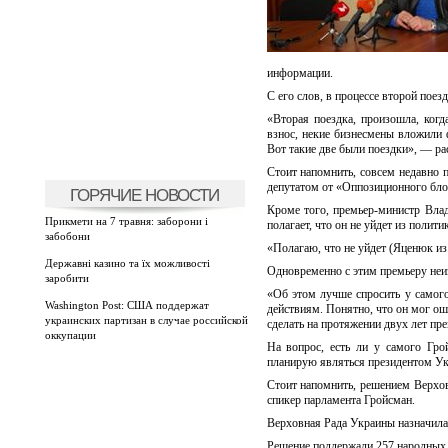
информации.
С его слов, в процессе второй пое
«Вторая поездка, произошла, когд
взнос, некие бизнесмены вложили ф
Вот такие две были поездки», — ра
Стоит напомнить, совсем недавно 
депутатом от «Оппозиционного бло
ГОРЯЧИЕ НОВОСТИ
Кроме того, премьер-министр Вла
Прикмети на 7 травня: заборони і
полагает, что он не уйдет из полит
забобони
«Полагаю, что не уйдет (Яценюк из
Державні казино та їх можливості
Одновременно с этим премьеру неи
заробити
«Об этом лучше спросить у самого
Washington Post: США поддержат
действиям. Понятно, что он мог оши
украинских партизан в случае российской
сделать на протяжении двух лет пре
оккупации
На вопрос, есть ли у самого Гро
планирую являться президентом Ук
Стоит напомнить, решением Верхов
спикер парламента Гройсман.
Верховная Рада Украины назначила
Решение поддержали 257 народных 