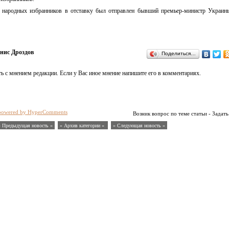
м народных избранников в отставку был отправлен бывший премьер-министр Украин
нис Дроздов
Поделиться…
ь с мнением редакции. Если у Вас иное мнение напишите его в комментариях.
powered by HyperComments
Возник вопрос по теме статьи - Задать
« Предыдущая новость «
» Архив категории «
» Следующая новость »