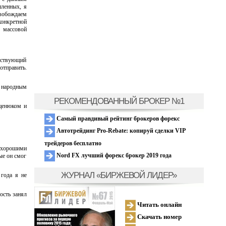
пленных, я
свобождаем
онкретной
 массовой
етствующий
отправить.
с народным
РЕКОМЕНДОВАННЫЙ БРОКЕР №1
Яценюком и
Самый правдивый рейтинг брокеров форекс
Автотрейдинг Pro-Rebate: копируй сделки VIP
трейдеров бесплатно
о хорошими
Nord FX лучший форекс брокер 2019 года
ые он смог
ЖУРНАЛ «БИРЖЕВОЙ ЛИДЕР»
 года я не
ость занял
Читать онлайн
Скачать номер