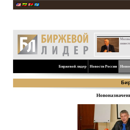
Милли
инвест
Биржевой лидер
Новости России
Ново
Би
Новоназначенн