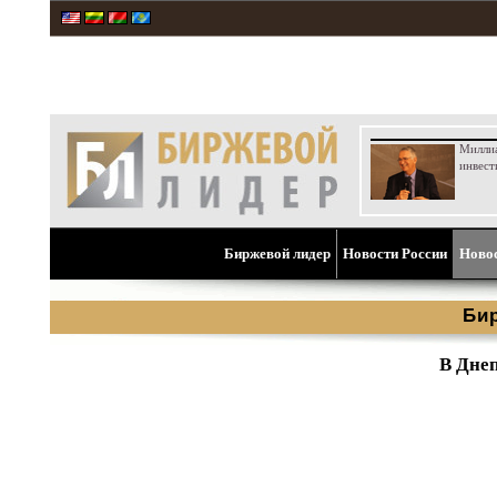
Милли
инвест
Биржевой лидер
Новости России
Ново
Би
В Днеп