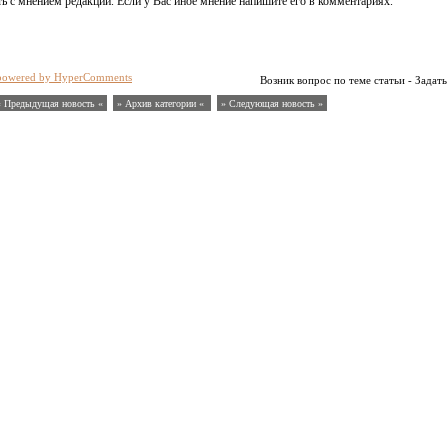
ь с мнением редакции. Если у Вас иное мнение напишите его в комментариях.
powered by HyperComments
Возник вопрос по теме статьи - Задать
« Предыдущая новость «
» Архив категории «
» Следующая новость »