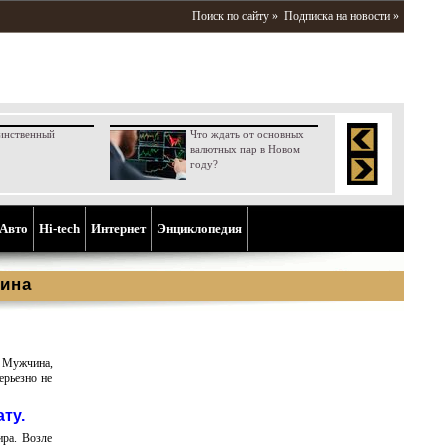
Поиск по сайту »
Подписка на новости »
инственный
Что ждать от основных
валютных пар в Новом
году?
Aвто
Hi-tech
Интернет
Энциклопедия
ина
. Мужчина,
ерьезно не
ату.
ира. Возле