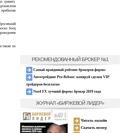
л гранату.
кровавлена
 прибытия
бросивший
росил боец
роведения
а также по
РЕКОМЕНДОВАННЫЙ БРОКЕР №1
Самый правдивый рейтинг брокеров форекс
Автотрейдинг Pro-Rebate: копируй сделки VIP
трейдеров бесплатно
Nord FX лучший форекс брокер 2019 года
ЖУРНАЛ «БИРЖЕВОЙ ЛИДЕР»
Читать онлайн
Скачать номер