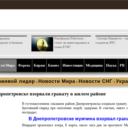
ардеры
Платформа Ethereum -
Сатоши Накамото - та
ируют в биткоин
стоит ли инвестировать в
создатель BTC
токен ETH?
сти Мира
Форекс
Биржи
Бизнес
Инвестиции
Медицина
Наука
PR
ржевой лидер
Новости Мира
Новости СНГ
Укра
»
»
»
ропетровске взорвали гранату в жилом районе
В густонаселенном спальном районе Днепропетровска взорвали гранату
бросивший снаряд при скоплении людей, задержан. К счастью, никто с
пострадал.
В Днепропетровске мужчина взорвал гран
Инцидент произошел вчера, 8 марта, около часа дня на проспекте М