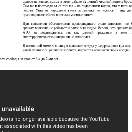
одного из жилых домов в этом районе 32-летний местный житель броси
Сам же и пострадал от ее взрыва – на видеозаписи видно, что у него о
голова. Уйти от народного гнева взрывнику не удалось – еще до
правоохранителей его повязали местные жители.
При выяснении обстоятельств произошедшего стало известно, что 
гранату мужчина не работает и ранее был судим. Версия, что гранату б
АТО, не подтвердилась, так как данный гражданин в зоне п
антитеррористической операции не находился.
В настоящий момент милиция выясняет, откуда у задержанного граната, 
какой причине он решил ее взорвать, подвергая опасности своих соседей.
ить свободы на срок от 3-х до 7-ми лет.