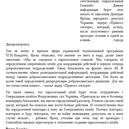
собственный, «параллельный
Генштаб». Данная
информация берет свое
начало от заявления Дмитрия
Яроша, народного депутата
Украины, лидера «Правого
сектора», который, кстати,
после полученного ранения
проходит лечение в одной из
клиник города
Днепропетровск.
Тем не менее в прямом эфире украинской телевизионной программы
ТСН.Тыжденть, Ярош объяснил, что именно он имел в виду, делая такое
заявление. «Мы не говорили о параллельном генштаб. Мы говорили об
определенном оперативном штабе для координации действий в первую очередь
добровольческих подразделений. Таких батальонов на фронте около 40. И
соответственно обмен разведывательной информацией, координация действий
между такими добровольческими подразделениями актуальны. Тем более на
волне такой определенной дискредитации добровольческого движения. Для нас
это очень-очень важно», - сказал лидер «Правого сектора».
Он также заявил, что параллельный штаб будет тесно сотрудничать с
Генеральным штабом Вооруженных сил Украины. «Приехали ко мне в больницу
командиры батальонов, мы имели определенный разговор. Решили сделать такой
орган, который бы помогал нам вести боевые действия. И соответственно был
бы определенной помощью и тому же Генеральному штабу. Потому повторял,
повторяю и буду повторять, что на войне атаманщину допускать ни в коем
случае нельзя», - добавил Ярош, уточнив при этом, еще не проводил с
Генштабом никаких переговоров в отношении создания параллельного штаба.