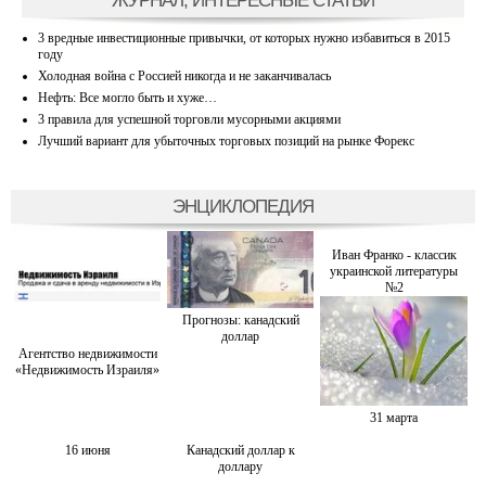
3 вредные инвестиционные привычки, от которых нужно избавиться в 2015
году
Холодная война с Россией никогда и не заканчивалась
Нефть: Все могло быть и хуже…
3 правила для успешной торговли мусорными акциями
Лучший вариант для убыточных торговых позиций на рынке Форекс
ЭНЦИКЛОПЕДИЯ
Иван Франко - классик
украинской литературы
№2
Прогнозы: канадский
доллар
Агентство недвижимости
«Недвижимость Израиля»
31 марта
16 июня
Канадский доллар к
доллару