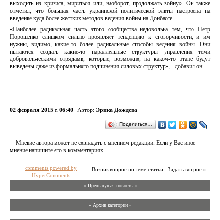
выходить из кризиса, мириться или, наоборот, продолжать войну». Он также
отметил, что большая часть украинской политической элиты настроена на
введение куда более жестких методов ведения войны на Донбассе.
«Наиболее радикальная часть этого сообщества недовольна тем, что Петр
Порошенко слишком сильно проявляет тенденцию к сговорчивости, и им
нужны, видимо, какие-то более радикальные способы ведения войны. Они
пытаются создать какие-то параллельные структуры управления теми
добровольческими отрядами, которые, возможно, на каком-то этапе будут
выведены даже из формального подчинения силовых структур», - добавил он.
02 февраля 2015 г. 06:40
Автор:
Эрика Дождева
Поделиться…
Мнение автора может не совпадать с мнением редакции. Если у Вас иное
мнение напишите его в комментариях.
comments powered by
Возник вопрос по теме статьи - Задать вопрос »
HyperComments
« Предыдущая новость «
» Архив категории «