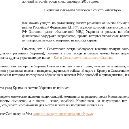
жителей и гостей города с наступающим 2015 годом.
Скриншот с аккаунта Манского в соцсети «Фейсбук».
Как можно увидеть по фотоснимку, плакат размещен от имени Коммун
партии Российской Федерации (КПРФ), лидером которой является депут
РФ Зюганов, ранее объявленной МВД Украины в розыск по об
финансовой поддержке террористов, против которых украинская власт
антитеррористическую операцию на востоке страны.
Отметим, что в Севастополе всегда наблюдался высокий процент голо
 другими регионами Украины), поэтому в этом городе и раньше можно было увидет
ногих других украинских регионах –
Как в Севастополе вспоминают Сталина
.
ламентских выборах в Украине Севастополь, как и весь Крым, участия не принимал, т
нена украинская власть и выведены украинские войска. В марте в Крыму и Севастополе
новании которого последовало обращение к властям РФ с просьбой о присоединении, и э
во уход Крыма из состава Украины не признали.
едено множество экономических санкций: компаниям запрещается вести бизнес на полу
олеты самолетов, а в порты - заход кораблей. Кроме того, на полуострове нет 
а, что делает невозможным для местных жителей получение любых виз.
terCard вслед за Visa
заморозила карточные операции в Крыму
.