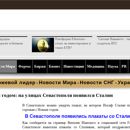
ардеры
Платформа Ethereum -
Сатоши Накамото - та
ируют в биткоин
стоит ли инвестировать в
создатель BTC
токен ETH?
сти Мира
Форекс
Биржи
Бизнес
Инвестиции
Медицина
Наука
PR
ржевой лидер
Новости Мира
Новости СНГ
Укра
»
»
»
 годом: на улицах Севастополя появился Сталин
В Севастополе можно увидеть плакат, на котором Иосиф Сталин по
горожан с Новым годом.
В Севастополе появились плакаты со Стал
Как сообщается на странице Виталия Манского в социальной сети F
Севастополе вывесили плакаты со Сталиным, который поздравляе