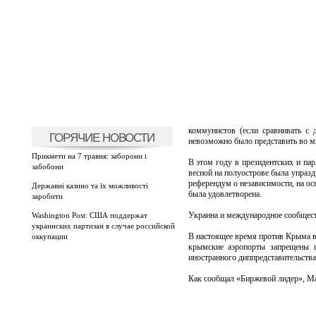
коммунистов (если сравнивать с
ГОРЯЧИЕ НОВОСТИ
невозможно было представить во м
Прикмети на 7 травня: заборони і
В этом году в президентских и пар
забобони
весной на полуострове была упразд
референдум о независимости, на ос
Державні казино та їх можливості
была удовлетворена.
заробити
Украина и международное сообщест
Washington Post: США поддержат
украинских партизан в случае российской
В настоящее время против Крыма вв
оккупации
крымские аэропорты запрещены п
иностранного диппредставительств
Как сообщал «Биржевой лидер», Mas