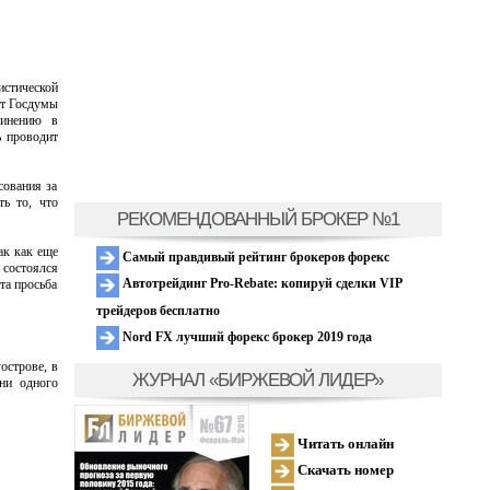
истической
ат Госдумы
винению в
ь проводит
сования за
ь то, что
РЕКОМЕНДОВАННЫЙ БРОКЕР №1
ак как еще
Самый правдивый рейтинг брокеров форекс
 состоялся
Автотрейдинг Pro-Rebate: копируй сделки VIP
та просьба
трейдеров бесплатно
Nord FX лучший форекс брокер 2019 года
острове, в
ЖУРНАЛ «БИРЖЕВОЙ ЛИДЕР»
ни одного
Читать онлайн
Скачать номер