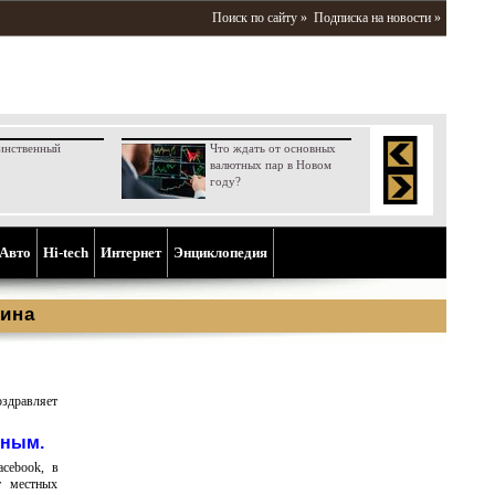
Поиск по сайту »
Подписка на новости »
инственный
Что ждать от основных
валютных пар в Новом
году?
Aвто
Hi-tech
Интернет
Энциклопедия
ина
здравляет
иным.
acebook, в
т местных