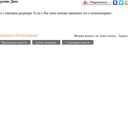
рамис День
Поделиться…
ь с мнением редакции. Если у Вас иное мнение напишите его в комментариях.
powered by HyperComments
Возник вопрос по теме статьи - Задать
« Предыдущая новость «
» Архив категории «
» Следующая новость »