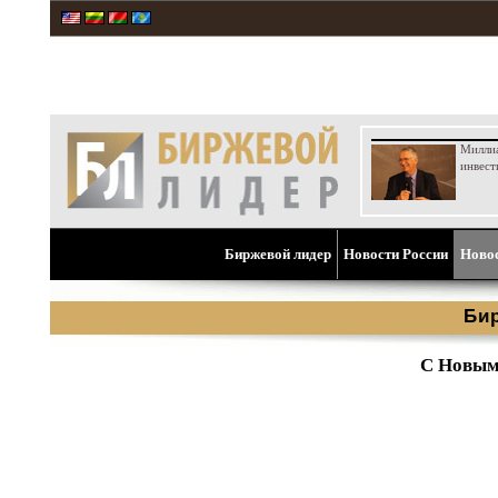
Милли
инвест
Биржевой лидер
Новости России
Ново
Би
С Новым