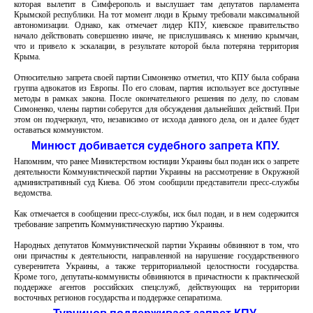
которая вылетит в Симферополь и выслушает там депутатов парламента
Крымской республики. На тот момент люди в Крыму требовали максимальной
автономизации. Однако, как отмечает лидер КПУ, киевское правительство
начало действовать совершенно иначе, не прислушиваясь к мнению крымчан,
что и привело к эскалации, в результате которой была потеряна территория
Крыма.
Относительно запрета своей партии Симоненко отметил, что КПУ была собрана
группа адвокатов из Европы. По его словам, партия использует все доступные
методы в рамках закона. После окончательного решения по делу, по словам
Симоненко, члены партии соберутся для обсуждения дальнейших действий. При
этом он подчеркнул, что, независимо от исхода данного дела, он и далее будет
оставаться коммунистом.
Минюст добивается судебного запрета КПУ.
Напомним, что ранее Министерством юстиции Украины был подан иск о запрете
деятельности Коммунистической партии Украины на рассмотрение в Окружной
административный суд Киева. Об этом сообщили представители пресс-службы
ведомства.
Как отмечается в сообщении пресс-службы, иск был подан, и в нем содержится
требование запретить Коммунистическую партию Украины.
Народных депутатов Коммунистической партии Украины обвиняют в том, что
они причастны к деятельности, направленной на нарушение государственного
суверенитета Украины, а также территориальной целостности государства.
Кроме того, депутаты-коммунисты обвиняются в причастности к практической
поддержке агентов российских спецслужб, действующих на территории
восточных регионов государства и поддержке сепаратизма.