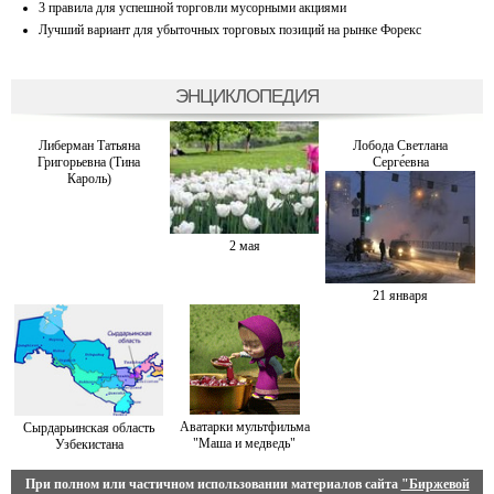
3 правила для успешной торговли мусорными акциями
Лучший вариант для убыточных торговых позиций на рынке Форекс
ЭНЦИКЛОПЕДИЯ
Либерман Татьяна
Лобода Светлана
Григорьевна (Тина
Серге́евна
Кароль)
2 мая
21 января
Аватарки мультфильма
Сырдарьинская область
"Маша и медведь"
Узбекистана
При полном или частичном использовании материалов сайта
"Биржевой