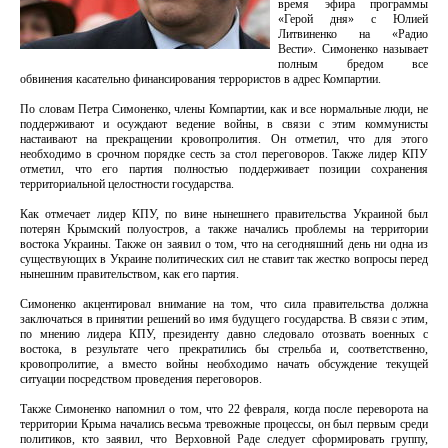
время эфира программы
«Герой дня» с Юлией
Литвиненко на «Радио
Вести». Симоненко называет
полным бредом все
обвинения касательно финансирования террористов в адрес Компартии.
По словам Петра Симоненко, члены Компартии, как и все нормальные люди, не
поддерживают и осуждают ведение войны, в связи с этим коммунисты
настаивают на прекращении кровопролития. Он отметил, что для этого
необходимо в срочном порядке сесть за стол переговоров. Также лидер КПУ
отметил, что его партия полностью поддерживает позиции сохранения
территориальной целостности государства.
Как отмечает лидер КПУ, по вине нынешнего правительства Украиной был
потерян Крымский полуостров, а также начались проблемы на территории
востока Украины. Также он заявил о том, что на сегодняшний день ни одна из
существующих в Украине политических сил не ставит так жестко вопросы перед
нынешним правительством, как его партия.
Симоненко акцентировал внимание на том, что сила правительства должна
заключаться в принятии решений во имя будущего государства. В связи с этим,
по мнению лидера КПУ, президенту давно следовало отозвать военных с
востока, в результате чего прекратились бы стрельба и, соответственно,
кровопролитие, а вместо войны необходимо начать обсуждение текущей
ситуации посредством проведения переговоров.
Также Симоненко напомнил о том, что 22 февраля, когда после переворота на
территории Крыма начались весьма тревожные процессы, он был первым среди
политиков, кто заявил, что Верховной Раде следует сформировать группу,