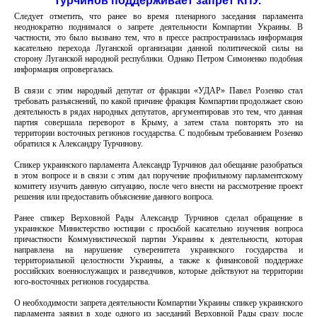
Турчинов поддерживает запрет КПУ.
Следует отметить, что ранее во время пленарного заседания парламента
неоднократно поднимался о запрете деятельности Компартии Украины. В
частности, это было вызвано тем, что в прессе распространилась информация
касательно перехода Луганской организации данной политической силы на
сторону Луганской народной республики. Однако Петром Симоненко подобная
информация опровергалась.
В связи с этим народный депутат от фракции «УДАР» Павел Розенко стал
требовать разъяснений, по какой причине фракция Компартии продолжает свою
деятельность в рядах народных депутатов, аргументировав это тем, что данная
партия совершала переворот в Крыму, а затем стала повторять это на
территории восточных регионов государства. С подобным требованием Розенко
обратился к Александру Турчинову.
Спикер украинского парламента Александр Турчинов дал обещание разобраться
в этом вопросе и в связи с этим дал поручение профильному парламентскому
комитету изучить данную ситуацию, после чего внести на рассмотрение проект
решения или предоставить объяснение данного вопроса.
Ранее спикер Верховной Рады Александр Турчинов сделал обращение в
украинское Министерство юстиции с просьбой касательно изучения вопроса
причастности Коммунистической партии Украины к деятельности, которая
направлена на нарушение суверенитета украинского государства и
территориальной целостности Украины, а также к финансовой поддержке
российских военнослужащих и разведчиков, которые действуют на территории
юго-восточных регионов государства.
О необходимости запрета деятельности Компартии Украины спикер украинского
парламента заявил в ходе одного из заседаний Верховной Рады сразу после