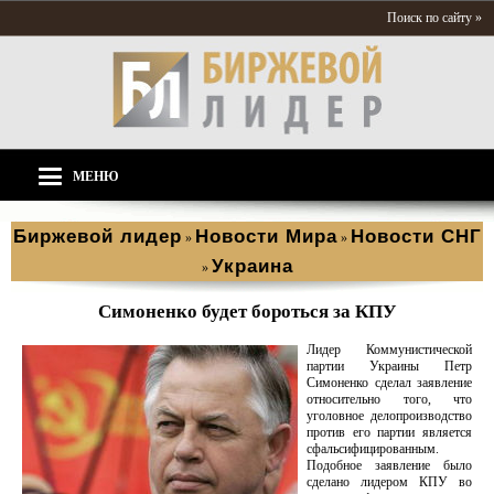
Поиск по сайту »
МЕНЮ
Биржевой лидер
Новости Мира
Новости СНГ
»
»
Украина
»
Симоненко будет бороться за КПУ
Лидер Коммунистической
партии Украины Петр
Симоненко сделал заявление
относительно того, что
уголовное делопроизводство
против его партии является
сфальсифицированным.
Подобное заявление было
сделано лидером КПУ во