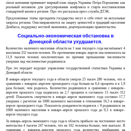
связи компания принимает мирный план лидера Украины Петра Порошенко как
реальный механизм для урегулирования конфликта и старта восстановления
стандартной жизни в регионе. Про это рассказала пресс-служба ДТЭК.
Предложенные этапы президента государства несут в себе ответ на актуальные
запросы региона. Они направляются на защиту ценностей и традиций населения
Донбасса, поддержку местной экономики, децентрализацию правительства.
Социально-экономическая обстановка в
Донецкой области ухудшается.
Количество наличного населения области на 1 мая текущего года насчитывает 4
миллиона 332 тысячи человек. На протяжении января–апреля она понизилось на
11,9 тысячи человек исключительно по причине превышения численности
умерших над численностью родившихся.
Про это передает ведущее управление государственной статистики Украины в
Донецкой области.
В январе–апреле текущего года в области умерли 25 тысяч 280 человек, что в
сравнении с январем–апрелем прошедшего года больше на 6,4 процента и в 1,9
раза больше, чем родилось. Количество родившихся в сравнении с январем–
апрелем прошлого года поднялось на 2,7 процента и составило 13 тысяч 312
детей. Показатель смертности в январе–апреле нынешнего года составил 17,7
умерших с расчетом на 1000 наличного населения в отношении 16,5 в январе–
апреле прошедшего года. Показатель рождаемости поднялся с 9 родившихся на
1000 наличного населения в январе–апреле прошлого года до 9,3 в январе–
апреле текущего года.
За январь–апрель нынешнего года года в область прибыло на постоянное место
жительства 4 тысячи 247 человек, что на 102 человека больше, чем выехало. В
сравнении с январем–апрелем прошлого года количество прибывших на