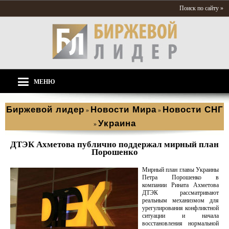
Поиск по сайту »
МЕНЮ
Биржевой лидер
Новости Мира
Новости СНГ
»
»
Украина
»
ДТЭК Ахметова публично поддержал мирный план
Порошенко
Мирный план главы Украины
Петра Порошенко в
компании Рината Ахметова
ДТЭК рассматривают
реальным механизмом для
урегулирования конфликтной
ситуации и начала
восстановления нормальной