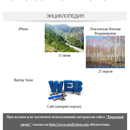
ЭНЦИКЛОПЕДИЯ
iPhone
Поклонская Наталья
Владимировна
11 июня
21 апреля
Barclay Stone
Сайт (интернет-портал)
При полном или частичном использовании материалов сайта
"Биржевой
лидер"
ссылка на
http://www.profi-forex.org
обязательна.