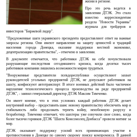
жизни в регионе.
Про это речь ведется в
заявлении ДТЭК. Это стало
известно корреспондентам
раздела "Новости Украины"
журнала для трейдеров и
инвесторов "Биржевой лидер".
"Предложенные шаги украинского президента предоставляют ответ на важные
запросы региона. Они имеют направление на защиту ценностей и традиций
населения города Донецка, оказание поддержки местной экономике,
децентрализацию правительства", - отмечено в заявлении.
В документе отмечается, что работники ДТЭК на себе почувствовали
разрушающие последствия сегодняшнего кризиса, когда десятки тысяч
работников компании лишились возможности мирно трудиться.
"Вооруженные представители псевдореспублики осуществляют захват
руководителей угольных предприятий ДТЭК, не допускают работников на
шахту, конфискуют автотранспорт. В итоге военных действий было частичное
нарушение технологического процесса производства на ряде предприятий
ДТЭК", - заявил генеральный директор ДТЭК Максим Тимченко.
Он имеет мнение, что в этих условиях каждый работник ДТЭК делает
внутренний выбор – предоставить шанс новому правительству обеспечить мир и
стабильность либо продолжать терпеть войну, неизбежную разруху и
безработицу. Тимченко отмечает, что шахтеры уже озвучили свое слово, когда
более тысячи горняков ДТЭК "Шахта Комсомолец Донбасса" провели митинг за
мир.
ДТЭК оказывает поддержку усилий всех принимающих участие в
противостоянии в Донецке по самому скорому поиску компромисса. В данной