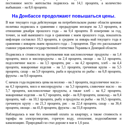
постоянное место жительства поднялось на 14,1 процента, а количество
выбывших – на 8,6 процента.
На Донбассе продолжают повышаться цены.
В мае текущего года действующая на потребительском рынке области ценовая
политика поднялась в сравнении с предыдущим месяцем на 3,3 процента, в
отношении декабря прошлого года – на 9,4 процента. В измерении за год,
точнее, за май нынешнего года в сравнении с маем прошлого года, показатель
инфляции составлял 10,3 процента, в среднем за январь–май текущего года в
сравнении с январем–маем прошлого года – 5 процентов. Про это рассказывает
главное управление государственной статистики Украины в Донецкой области.
Поднялись в стоимости на протяжении мая кисломолочные продукты – на 1,4
процента, мясо и мясопродукты – на 2,4 процента, овощи – на 3,1 процента,
подсолнечное масло – на 3,5 процента, рис – на 4,2 процента, хлеб – на 4,4
процента, макаронные изделия – на 5,1 процента, гречневая крупа – на 5,5
процента, сахар – на 5,9 процента, рыба и продукты из рыбы – на 6,8 процента,
фрукты – на 9,6 процента.
С начала года поднялись цены на молоко – на 3 процента, подсолнечное масло –
на 4,3 процента, мясо и мясопродукты – на 5,3 процента, сливочное масло – на
5,7 процента, кисломолочные продукты, а также хлеб – на 6,2 процента,
макаронные изделия – на 6,7 процента, кофе – на 8,9 процента, шоколад – на 9,4
процента, чай – на 10,1 процента, рыбу и продукты из рыбы – на 16,5 процента,
гречневую крупу – на 21,3 процента, рис – на 22,4 процента, сахар – на 36,4
процента, овощи – на 41,8 процента, фрукты – на 55,8 процента.
Наблюдалась в мае без изменений оплата за квартиру, а также стоимость и
тарифы на электроэнергию, горячую воду, отопление, водоснабжение и
канализацию. Природный газ стал дороже в мае в 1,6 раза.