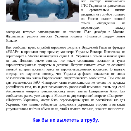
что бартер: национальной
ГТС Украины на приемлемые
и сравнительно низкие
расценки на голубое топливо
из России станет главной
темой обсуждения на
переговорах между
соседями, которые запланированы на вторник 17-го декабря в Москве.
Журналисты раздела новости Украины издания «Биржевой лидер» знают
больше.
Как сообщает пресс-службой народного депутата Верховной Рады из фракции
«УДАР», в прошлом вице-премьер-министра Украины Виктора Пинзеника, на
переговорах в Москве планируется сдача ГТС Украины в обмен на низкие цены
на газ. Политик также заявил, что такое соглашение поставит в тупик
евроинтеграционные процессы в державе. Депутат считает: отказ от основной
газовой артерии поставит крест на евроинтеграционных процессах. В первую
очередь это случится потому, что Украина де-факто откажется от своих
обязательств как члена Европейского энергетического сообщества. Тем самым
дав возможность РАО «Газпром» стать монополистом не только по продаже
российского газа, но и даст возможность российской компании взять под свой
абсолютный контроль транспортировку всего газа из Центральной Азии. Как
сообщалось ранее, уже завтра в Москве на двухсторонней встрече «Газпром» -
«Нафтогаз Украины», могут быть пересмотрены цены на российский газ для
Украины. Что именно собирается предложить украинская сторона и на какие
уступки готова пойти в обмен на то, чтобы платить меньше, пока что неизвестно.
Как бы не вылететь в трубу.