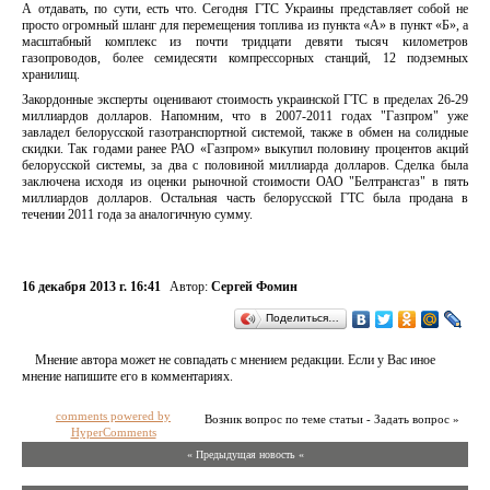
А отдавать, по сути, есть что. Сегодня ГТС Украины представляет собой не
просто огромный шланг для перемещения топлива из пункта «А» в пункт «Б», а
масштабный комплекс из почти тридцати девяти тысяч километров
газопроводов, более семидесяти компрессорных станций, 12 подземных
хранилищ.
Закордонные эксперты оценивают стоимость украинской ГТС в пределах 26-29
миллиардов долларов. Напомним, что в 2007-2011 годах "Газпром" уже
завладел белорусской газотранспортной системой, также в обмен на солидные
скидки. Так годами ранее РАО «Газпром» выкупил половину процентов акций
белорусской системы, за два с половиной миллиарда долларов. Сделка была
заключена исходя из оценки рыночной стоимости ОАО "Белтрансгаз" в пять
миллиардов долларов. Остальная часть белорусской ГТС была продана в
течении 2011 года за аналогичную сумму.
16 декабря 2013 г. 16:41
Автор:
Сергей Фомин
Поделиться…
Мнение автора может не совпадать с мнением редакции. Если у Вас иное
мнение напишите его в комментариях.
comments powered by
Возник вопрос по теме статьи - Задать вопрос »
HyperComments
« Предыдущая новость «