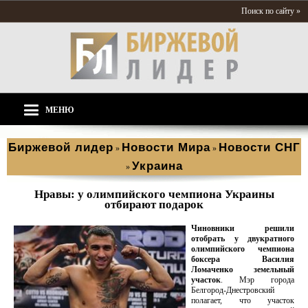
Поиск по сайту »
МЕНЮ
Биржевой лидер
Новости Мира
Новости СНГ
»
»
Украина
»
Нравы: у олимпийского чемпиона Украины
отбирают подарок
Чиновники решили
отобрать у двукратного
олимпийского чемпиона
боксера Василия
Ломаченко земельный
участок
. Мэр города
Белгород-Днестровский
полагает, что участок