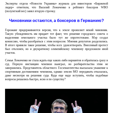
Эксперты отдела «Новости Украины» журнала для инвесторов «Биржевой
лидер» отметили, что Василий Ломаченко в рейтинге боксеров WBO
(полулегкий вес) занял вторую строчку.
Чиновники остаются, а боксеров в Германию?
Горожане придерживаются версии, что к земле проявляет некий чиновник.
Такую убежденность им придает тот факт, что решение городского совета о
выделении земельного участка было тут же опротестовано. Мэр создал
комиссию, чтобы разобраться с этим вопросом. Мнения депутатов разделились.
В итоге приняли такое решение, чтобы всех удовлетворить. Внесенный протест
был отклонен, но и двукратному олимпийскому чемпиону предложили иной
участок.
Семья Ломаченко не стала ждать еще каких-либо вариантов и обратилась сразу в
суд. Первую инстанцию чемпион выиграл, но разбирательства этим не
завершились. Представитель областного Госземагентства высказала уважение к
спортивным достижениям чемпиона, однако землю МО передавать отказалась,
даже несмотря на решения суда. Куда еще надо вступить, чтобы подобные
вопросы решались быстро, ясно и по существу?