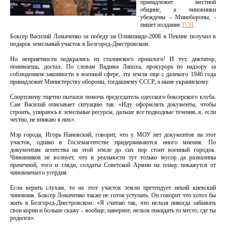
принадлежит местной
общине, а чиновники
убеждены – Минобороны, -
пишет излдание
ТСН
.
Боксер Василий Ломаченко за победу на Олимпиаде-2008 в Пекине получил в
подарок земельный участок в Белгород-Днестровском.
Но неприятности подкрались из сталинского прошлого! И тут, диктатор,
понимаешь, достал. По словам Вадима Лапоха, прокурора по надзору за
соблюдением законности в военной сфере, эта земля еще с далекого 1946 года
принадлежит Министерству обороны, тогдашнему СССР, а ныне украинскому.
Спортсмену тщетно пытался помочь председатель одесского боксерского клуба.
Сам Василий описывает ситуацию так: «Иду оформлять документы, чтобы
строить, упираюсь в земельные ресурсы, дальше все подводные течения, я, если
честно, не вникаю в них».
Мэр города, Игорь Нановский, говорит, что у МОУ нет документов на этот
участок, однако в Госземагентстве придерживаются иного мнения. По
документам агентства на этой земле до сих пор стоит военный городок.
Чиновников не волнует, что в реальности тут только мусор да развалины
прачечной, того и гляди, солдаты Советской Армии на плацу покажутся от
чиновничьего усердия.
Если верить слухам, то на этот участок земли претендует некий киевский
чиновник. Боксер Ломаченко также не готов уступать. Он говорит что хотел бы
жить в Белгород-Днестровском: «Я считаю так, что нельзя никогда забывать
свои корни и больше скажу – вообще, наверное, нельзя покидать то место, где ты
родился».