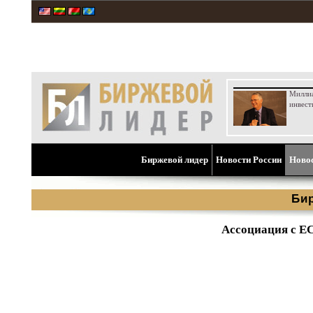
Милли
инвест
Биржевой лидер
Новости России
Ново
Би
Ассоциация с ЕС