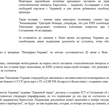
Некоторые европейские политики призывают поставить на пер
геополитические интересы Евросоюза – подписать Ассоциацию и осн
свободной торговли с Украиной, и уже потом добиваться освобожд
премьера.
Такая позиция – мнение лишь некоторых политиков, считает пред
"Батькивщины" Григорий Немыря, утверждая, что для ЕНП освобожд
Тимошенко продолжает оставаться ключевым вопросом при по
Соглашения об ассоциации.
За оставшееся до саммита в Литве время экс-премьер Украины до
освобождена, иначе подписание документа не состоится, четко обо
л в интервью "Интерфакс-Украина" по итогам состоявшегося 20 июня в Вене 
тики, считающие необходимым на первое место поставить геополитические интересы и
не все условия будут выполнены, но ЕНП остается верна своей позиции – без решения 
не состоится.
ию Тимошенко Украине очередной раз напомнили о несовместимости полноправного в
ми бывшего СССР (речь идет о ТС и ЕЭП РФ, Беларуси и Казахстана) с созданием зоны
вости Украины" издания "Биржевой лидер", договор о создании ЗСТ и Соглашение об 
нически утвержден (парафирован), но его подписание до сих пор не состоялось 
й, выдвинутых Брюсселем. Подписание документов может произойти в ноябре текуще
ного партнерства", но будут ли они подписаны, сегодня, за четыре месяца до саммита, 