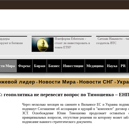
ардеры
Платформа Ethereum -
Сатоши Накамото - та
ируют в биткоин
стоит ли инвестировать в
создатель BTC
токен ETH?
сти Мира
Форекс
Биржи
Бизнес
Инвестиции
Медицина
Наука
PR
ржевой лидер
Новости Мира
Новости СНГ
Укра
»
»
»
: геополитика не перевесит вопрос по Тимошенко – ЕН
Через несколько месяцев на саммите в Вильнюсе ЕС и Украина подпи
подпишут Соглашение об ассоциации и идущий в "комплекте" договор 
ЗСТ. Освобождение Юлии Тимошенко продолжает оставаться 
принципиальных вопросов, отсутствие решения по которому может заб
подписание важного стратегического документа.