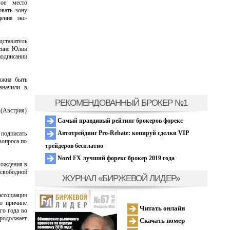
вое место
овать зону
ения экс-
ставитель
ение Юлии
дписании
лжна быть
значили в
РЕКОМЕНДОВАННЫЙ БРОКЕР №1
(Австрия)
Самый правдивый рейтинг брокеров форекс
Автотрейдинг Pro-Rebate: копируй сделки VIP
 подписать
вопроса по
трейдеров бесплатно
Nord FX лучший форекс брокер 2019 года
хождения в
 свободной
ЖУРНАЛ «БИРЖЕВОЙ ЛИДЕР»
ассоциации
по причине
Читать онлайн
го года во
продолжает
Скачать номер