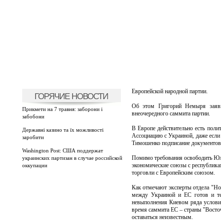
Европейской народной партии.
ГОРЯЧИЕ НОВОСТИ
Об этом Григорий Немыря заяви
Прикмети на 7 травня: заборони і
внеочередного саммита партии.
забобони
В Европе действительно есть поли
Державні казино та їх можливості
Ассоциацию с Украиной, даже если 
заробити
Тимошенко подписание документов 
Washington Post: США поддержат
Помимо требования освободить Юл
украинских партизан в случае российской
экономические союзы с республика
оккупации
торговли с Европейским союзом.
Как отмечают эксперты отдела "Но
между Украиной и ЕС готов и тех
невыполнения Киевом ряда услови
время саммита ЕС – страны "Восточ
оставаться неизвестным.