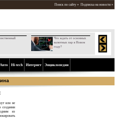
Поиск по сайту »
Подписка на новости »
инственный
Что ждать от основных
валютных пар в Новом
году?
Aвто
Hi-tech
Интернет
Энциклопедия
ина
П
шут или не
о создании
одним из
локировать