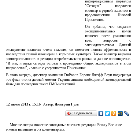
информационным порталом
"Сегодня" поделился
министр аграрной политики и
продовольствия Николай
Присяжнюк.
Он добавил, что создание
экспериментальных полей
начнется после улаживания
всех вопросов с
законодательством. Данный
эксперимент является очень важным, он помогает понять эффективность и
последствия генной инженерии в кормовых культурах. Также министр выразил
заинтересованность в реакции потребительского рынка на данное нововведение.
"И мы, и наука сегодня готовы к проведению общих экспериментов в этом
направлении", - заявил с уверенностью Присяжнюк.
В свою очередь, директор компании DuPont в Европе Джефф Роуи подчеркнул
тот факт, что на данный момент Украина лишена необходимой законодательной
базы для проведения таких ГМО-испытаний.
12 июня 2013 г. 15:16
Автор:
Дмитрий Гузь
Поделиться…
Мнение автора может не совпадать с мнением редакции. Если у Вас иное
мнение напишите его в комментариях.