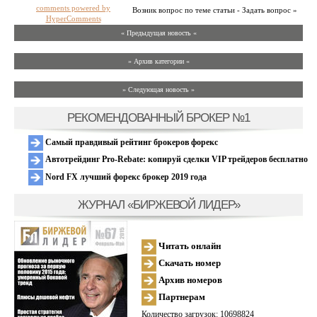
comments powered by
Возник вопрос по теме статьи - Задать вопрос »
HyperComments
« Предыдущая новость «
» Архив категории «
» Следующая новость »
РЕКОМЕНДОВАННЫЙ БРОКЕР №1
Самый правдивый рейтинг брокеров форекс
Автотрейдинг Pro-Rebate: копируй сделки VIP трейдеров бесплатно
Nord FX лучший форекс брокер 2019 года
ЖУРНАЛ «БИРЖЕВОЙ ЛИДЕР»
Читать онлайн
Скачать номер
Архив номеров
Партнерам
Количество загрузок: 10698824