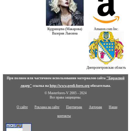
Кудрявцева (Макарова)
Amazon.com Inc.
Валерия Львовна
Днепропетровская область
При полном или частичном использовании материалов сайта
"Биржевой
лидер"
ссылка на
http://www.profi-forex.org
обязательна.
© Masterforex-V 2005 - 2024
Все права защищены.
О сайте
Реклама на сайте
Партнерам
Авторам
Наши
контакты