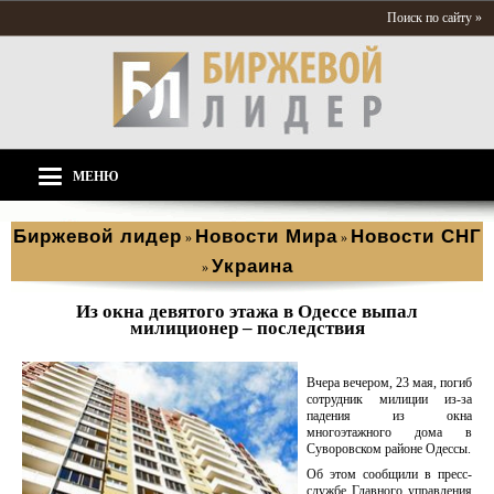
Поиск по сайту »
МЕНЮ
Биржевой лидер
Новости Мира
Новости СНГ
»
»
Украина
»
Из окна девятого этажа в Одессе выпал
милиционер – последствия
Вчера вечером, 23 мая, погиб
сотрудник милиции из-за
падения из окна
многоэтажного дома в
Суворовском районе Одессы.
Об этом сообщили в пресс-
службе Главного управления