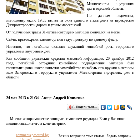
Министерства внутренних
дел в одесской области.
По данным ведомства,
милиционер около 19:35 выпал из окна девятого этажа дома на перекрестке
Днепропетровской дороги и улицы марсельской.
От полученных травм 31-летний сотрудник милиции скончался на месте.
Сейчас правоохранительные органы ведут проверку по данному факту.
Известно, что погибшим оказался служащий конвойной роты городского
управления внутренних дел.
Как сообщали украинские средства массовой информации, 20 декабря 2012
года, погибший сотрудник конвойного подразделения милиции был
госпитализирован после попытки самоубийства из табельного оружия в актовом
зале Запорожского городского управления Министерства внутренних дел в
области.
24 мая 2013 г. 21:34
Автор:
Андрей Клименко
Поделиться…
Мнение автора может не совпадать с мнением редакции. Если у Вас иное
мнение напишите его в комментариях.
comments powered by
Возник вопрос по теме статьи - Задать вопрос »
HyperComments