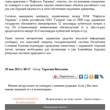
главы правления в "Нафтогаз Украины", отметил, что эта компания совершенно
не планирует в мае проводить закупки значительных объемов российского газа
для уже будущей закачки его в свои собственные подземные хранилища.
Согласно нынешнему контракту, подписанному между НАК "Нафтогаз
Украины", а также российским ОАО "Газпром" еще от 2009 года, украинское
государство обязывается импортировать 52 миллиарда кубических метров в
год. По установленным минимальным обязательствам (т. н. take-or-pay)
предполагается импорт 41,6 миллиардов кубических метров в год.
Также многие авторитетные украинские средства массовой информации
сообщают, что известный оператор газотранспортной системы Республики
Словакия Eustream подтвердил проведение совместных с украинской стороной
тестов, которые необходимы для организации в уже ближайшем будущем
реверсных поставок природного газа.
18 мая 2013 г. 00:17
Автор:
Тарасова Виталина
Поделиться…
Мнение автора может не совпадать с мнением редакции. Если у Вас иное
мнение напишите его в комментариях.
comments powered by
Возник вопрос по теме статьи - Задать вопрос »
HyperComments
« Предыдущая новость «