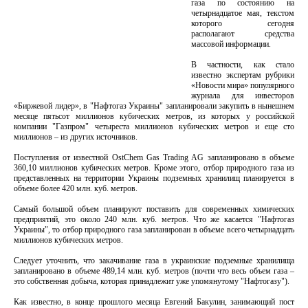
газа по состоянию на
четырнадцатое мая, текстом
которого сегодня
располагают средства
массовой информации.
В частности, как стало
известно экспертам рубрики
«Новости мира» популярного
журнала для инвесторов
«Биржевой лидер», в "Нафтогаз Украины" запланировали закупить в нынешнем
месяце пятьсот миллионов кубических метров, из которых у российской
компании "Газпром" четыреста миллионов кубических метров и еще сто
миллионов – из других источников.
Поступления от известной OstChem Gas Trading AG запланировано в объеме
360,10 миллионов кубических метров. Кроме этого, отбор природного газа из
представленных на территории Украины подземных хранилищ планируется в
объеме более 420 млн. куб. метров.
Самый большой объем планируют поставить для современных химических
предприятий, это около 240 млн. куб. метров. Что же касается "Нафтогаз
Украины", то отбор природного газа запланирован в объеме всего четырнадцать
миллионов кубических метров.
Следует уточнить, что закачивание газа в украинские подземные хранилища
запланировано в объеме 489,14 млн. куб. метров (почти что весь объем газа –
это собственная добыча, которая принадлежит уже упомянутому "Нафтогазу").
Как известно, в конце прошлого месяца Евгений Бакулин, занимающий пост