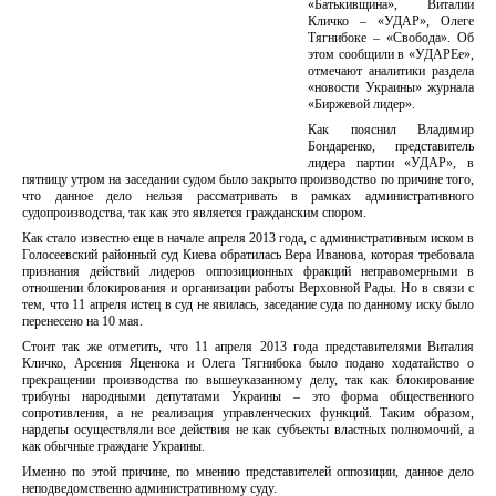
«Батькивщина», Виталии
Кличко – «УДАР», Олеге
Тягнибоке – «Свобода». Об
этом сообщили в «УДАРЕе»,
отмечают аналитики раздела
«новости Украины» журнала
«Биржевой лидер».
Как пояснил Владимир
Бондаренко, представитель
лидера партии «УДАР», в
пятницу утром на заседании судом было закрыто производство по причине того,
что данное дело нельзя рассматривать в рамках административного
судопроизводства, так как это является гражданским спором.
Как стало известно еще в начале апреля 2013 года, с административным иском в
Голосеевский районный суд Киева обратилась Вера Иванова, которая требовала
признания действий лидеров оппозиционных фракций неправомерными в
отношении блокирования и организации работы Верховной Рады. Но в связи с
тем, что 11 апреля истец в суд не явилась, заседание суда по данному иску было
перенесено на 10 мая.
Стоит так же отметить, что 11 апреля 2013 года представителями Виталия
Кличко, Арсения Яценюка и Олега Тягнибока было подано ходатайство о
прекращении производства по вышеуказанному делу, так как блокирование
трибуны народными депутатами Украины – это форма общественного
сопротивления, а не реализация управленческих функций. Таким образом,
нардепы осуществляли все действия не как субъекты властных полномочий, а
как обычные граждане Украины.
Именно по этой причине, по мнению представителей оппозиции, данное дело
неподведомственно административному суду.