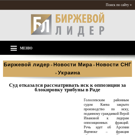
Поиск по сайту »
МЕНЮ
Биржевой лидер
Новости Мира
Новости СНГ
»
»
Украина
»
Суд отказался рассматривать иск к оппозиции за
блокировку трибуны в Раде
Голосеевским районным
судом Киева закрыто
производство по иску,
поданному гражданкой Верой
Ивановой к лидерам
оппозиционных фракций.
Речь идет об Арсении
Яценюке – фракция