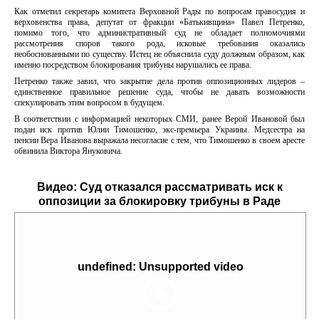
Как отметил секретарь комитета Верховной Рады по вопросам правосудия и
верховенства права, депутат от фракции «Батькивщина» Павел Петренко,
помимо того, что административный суд не обладает полномочиями
рассмотрения споров такого рода, исковые требования оказались
необоснованными по существу. Истец не объяснила суду должным образом, как
именно посредством блокирования трибуны нарушались ее права.
Петренко также завил, что закрытие дела против оппозиционных лидеров –
единственное правильное решение суда, чтобы не давать возможности
спекулировать этим вопросом в будущем.
В соответствии с информацией некоторых СМИ, ранее Верой Ивановой был
подан иск против Юлии Тимошенко, экс-премьера Украины. Медсестра на
пенсии Вера Иванова выражала несогласие с тем, что Тимошенко в своем аресте
обвинила Виктора Януковича.
Видео:
Суд отказался рассматривать иск к
оппозиции за блокировку трибуны в Раде
undefined: Unsupported video