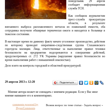
понедельник 29 апреля
сообщает информационная
служба ТСН.
Как сообщила журналистам
пресс-служба прокуратуры
области, в результате
внезапного выброса расплавленного металла из плавильной емкости, оба
сотрудника получили обширные термически ожоги и находятся в больнице в
тяжелом состоянии.
В настоящее время по данному факту начато уголовное производство, действия
по которому проводит оперативно-следственная группа Стахановского
горотдела милиции. Лица, ответственные за выполнение правил техники
безопасности на предприятии подозреваются в совершении действий,
предусмотренных ст. 272 УК Украины (нарушение правил безопасности во
время выполнения работ с повышенной опасностью).
Дело взято на контроль городской и областной прокуратурой.
29 апреля 2013 г. 12:20
Поделиться…
Мнение автора может не совпадать с мнением редакции. Если у Вас иное
мнение напишите его в комментариях.
comments powered by
Возник вопрос по теме статьи - Задать вопрос »
HyperComments