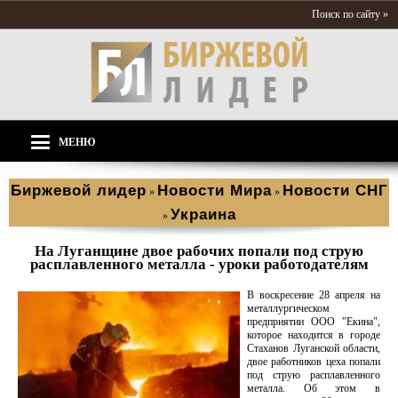
Поиск по сайту »
МЕНЮ
Биржевой лидер
Новости Мира
Новости СНГ
»
»
Украина
»
На Луганщине двое рабочих попали под струю
расплавленного металла - уроки работодателям
В воскресение 28 апреля на
металлургическом
предприятии ООО "Екина",
которое находится в городе
Стаханов Луганской области,
двое работников цеха попали
под струю расплавленного
металла. Об этом в