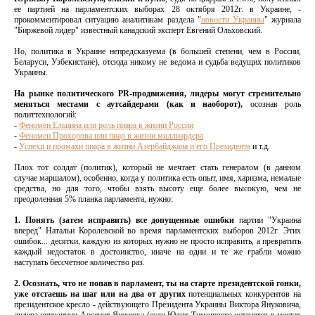
ее партией на парламентских выборах 28 октября 2012г. в Украине, -
прокомментировал ситуацию аналитикам раздела "
новости Украины
" журнала
"Биржевой лидер" известный канадский эксперт Евгений Ольховский.
Но, политика в Украине непредсказуема (в большей степени, чем в России,
Беларуси, Узбекистане), отсюда никому не ведома и судьба ведущих политиков
Украины.
На рынке политического PR-продвижения, лидеры могут стремительно
меняться местами с аутсайдерами (как и наоборот),
осознав роль
политтехнологий:
-
Феномен Ельцина или роль пиара в жизни Росси
и
-
Феномен Прохорова или пиар в жизни миллиардера
-
Успехи и промахи пиара в жизни Азербайджана и его Президента
и т.д.
Плох тот солдат (политик), который не мечтает стать генералом (в данном
случае маршалом), особенно, когда у политика есть опыт, имя, харизма, немалые
средства, но для того, чтобы взять высоту еще более высокую, чем не
преодоленная 5% планка парламента, нужно:
1. Понять (затем исправить) все допущенные ошибки
партии "Украина
вперед" Натальи Королевской во время парламентских выборов 2012г. Этих
ошибок... десятки, каждую из которых нужно не просто исправить, а превратить
каждый недостаток в достоинство, иначе на одни и те же грабли можно
наступать бессчетное количество раз.
2. Осознать, что не попав в парламент, ты на старте президентской гонки,
уже отстаешь на шаг или на два от других
потенциальных конкурентов на
президентское кресло - действующего Президента Украины Виктора Януковича,