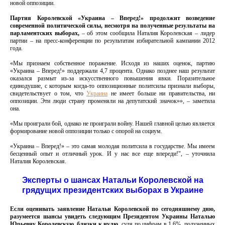
новой оппозиции.
Партия Королевской «Украина – Вперед!» продолжит возведение
современной политической силы, несмотря на полученные результаты на
парламентских выборах,
– об этом сообщила Наталия Королевская – лидер
партии – на пресс-конференции по результатам избирательной кампании 2012
года.
«Мы признаем собственное поражение. Исходя из наших оценок, партию
«Украина – Вперед!» поддержали 4,7 процента. Однако позднее наш результат
оказался размыт из-за искусственного повышения явки. Поразительное
единодушие, с которым когда-то оппозиционные политсилы признали выборы,
свидетельствует о том, что
Украина
не имеет больше ни правительства, ни
оппозиции. Эти люди страну променяли на депутатский значок»», – заметила
она.
«Мы проиграли бой, однако не проиграли войну. Нашей главной целью является
формирование новой оппозиции только с опорой на социум.
«Украина – Вперед!» – это самая молодая политсила в государстве. Мы имеем
бесценный опыт и отличный урок. И у нас все еще впереди!", – уточнила
Наталия Королевская.
Эксперты о шансах Натальи Королевской на
грядущих президентских выборах в Украине
Если оценивать заявление Натальи Королевской по сегодняшнему дню,
разумеется шансы увидеть следующим Президентом Украины Наталью
Юрьевну Королевскую, близки к нулю
, судя по цифрам в 1.6%, полученных