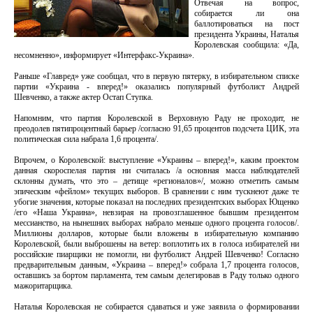
Отвечая на вопрос,
собирается ли она
баллотироваться на пост
президента Украины, Наталья
Королевская сообщила: «Да,
несомненно», информирует «Интерфакс-Украина».
Раньше «Главред» уже сообщал, что в первую пятерку, в избирательном списке
партии «Украина - вперед!» оказались популярный футболист Андрей
Шевченко, а также актер Остап Ступка.
Напомним, что партия Королевской в Верховную Раду не проходит, не
преодолев пятипроцентный барьер /согласно 91,65 процентов подсчета ЦИК, эта
политическая сила набрала 1,6 процента/.
Впрочем, о Королевской: выступление «Украины – вперед!», каким проектом
данная скороспелая партия ни считалась /а основная масса наблюдателей
склонны думать, что это – детище «регионалов»/, можно отметить самым
эпическим «фейлом» текущих выборов. В сравнении с ним тускнеют даже те
убогие значения, которые показал на последних президентских выборах Ющенко
/его «Наша Украина», невзирая на провозглашенное бывшим президентом
мессианство, на нынешних выборах набрало меньше одного процента голосов/.
Миллионы долларов, которые были вложены в избирательную компанию
Королевской, были выброшены на ветер: воплотить их в голоса избирателей ни
российские пиарщики не помогли, ни футболист Андрей Шевченко! Согласно
предварительным данным, «Украина – вперед!» собрала 1,7 процента голосов,
оставшись за бортом парламента, тем самым делегировав в Раду только одного
мажоритарщика.
Наталья Королевская не собирается сдаваться и уже заявила о формировании