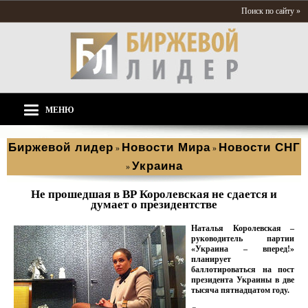
Поиск по сайту »
МЕНЮ
Биржевой лидер
Новости Мира
Новости СНГ
»
»
Украина
»
Не прошедшая в ВР Королевская не сдается и
думает о президентстве
Наталья Королевская –
руководитель партии
«Украина – вперед!»
планирует
баллотироваться на пост
президента Украины в две
тысяча пятнадцатом году.