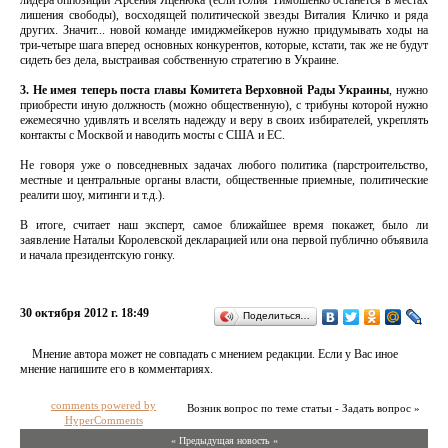
лидера оппозиции Арсения Яценюка (если Юлия Тимошенко останется в местах
лишения свободы), восходящей политической звезды Виталия Кличко и ряда
других. Значит... новой команде имиджмейкеров нужно придумывать ходы на
три-четыре шага вперед основных конкурентов, которые, кстати, так же не будут
сидеть без дела, выстраивая собственную стратегию в Украине.
3. Не имея теперь поста главы Комитета Верховной Рады Украины
, нужно
приобрести иную должность (можно общественную), с трибуны которой нужно
ежемесячно удивлять и вселять надежду и веру в своих избирателей, укреплять
контакты с Москвой и наводить мосты с США и ЕС.
Не говоря уже о повседневных задачах любого политика (парстроительство,
местные и центральные органы власти, общественные приемные, политические
реалити шоу, митинги и т.д.).
В итоге, считает наш эксперт, самое ближайшее время покажет, было ли
заявление Натальи Королевской декларацией или она первой публично объявила
и начала президентскую гонку.
30 октября 2012 г. 18:49
Поделиться…
Мнение автора может не совпадать с мнением редакции. Если у Вас иное
мнение напишите его в комментариях.
comments powered by
Возник вопрос по теме статьи - Задать вопрос »
HyperComments
« Предыдущая новость «